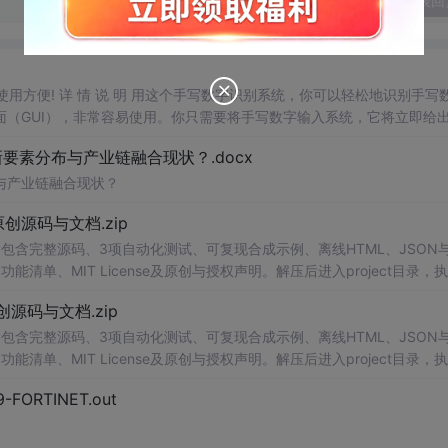
发表回
，使用方便! 详 情 说 明 用这个手写数字识别系统，你可以轻松地识别手写
（GUI），非常容易使用。你只需要将手写数字输入系统，它将立即给
、工作还是日常生活，都能为你提供快速和准确的识别服务。它是一个非
素分布与产业链融合现状？.docx
与产业链融合现状？
.0-原创源码与文档.zip
包含完整源码、3项自动化测试、可复现合成示例、离线HTML、JSON与
能清单、MIT License及原创与授权声明。解压后进入project目录，执
告，也可通过本地静态服务器打开网页。运行时零第三方依赖，不包含热点产品或开源
.0-原创源码与文档.zip
。适合前端开发、AI应用工程、测试审计和课程实践。
包含完整源码、3项自动化测试、可复现合成示例、离线HTML、JSON与
能清单、MIT License及原创与授权声明。解压后进入project目录，执
告，也可通过本地静态服务器打开网页。运行时零第三方依赖，不包含热点产品或开源
29-FORTINET.out
。适合前端开发、AI应用工程、测试审计和课程实践。