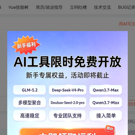
N
Vue技能树
简历/就业指导
立码吐槽
技术交流
BUG记
用AI写
转发到动态
举报
写回
切换为时间