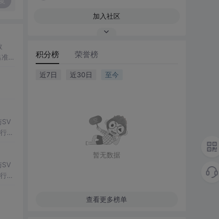
复
加入社区
数
积分榜
荣誉榜
出准确
常方
近7日
近30日
至今
SV
行np
项目
暂无数据
SV
行np
项目
查看更多榜单