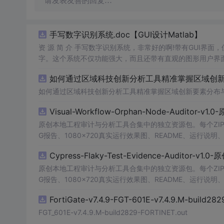
请发表友善的回复…
手写数字识别系统.doc【GUI设计Matlab】
资 源 简 介 手写数字识别系统，非常好的啊!带有GUI界面
字。这个系统不仅功能强大，而且还带有直观的图形用户界面
的识别结果。这个系统可以在各种场景中使用，无论是学校
如何通过区域科技创新分析工具精准掌握区域创新要
便和实用的工具，你一定会喜欢它的！
如何通过区域科技创新分析工具精准掌握区域创新要素分布
Visual-Workflow-Orphan-Node-Auditor-v1
原创本地工程审计与分析工具合集中的独立资源包。每个ZIP
G报告、1080×720真实运行效果图、README、运行说明、功
m test验证算法，执行npm run report生成报
Cypress-Flaky-Test-Evidence-Auditor-v1
源码、Logo、官方截图、论文、生产日志或其他受限素材
原创本地工程审计与分析工具合集中的独立资源包。每个ZIP
G报告、1080×720真实运行效果图、README、运行说明、功
m test验证算法，执行npm run report生成报
FortiGate-v7.4.9-FGT-601E-v7.4.9.M-build28
源码、Logo、官方截图、论文、生产日志或其他受限素材
FGT_601E-v7.4.9.M-build2829-FORTINET.out