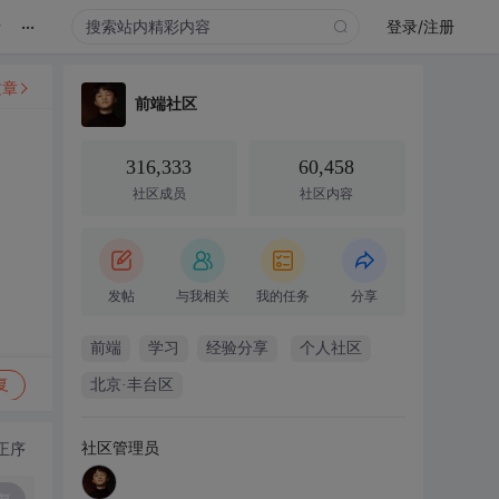
...
录
登录/注册
文章
前端社区
316,333
60,458
社区成员
社区内容
发帖
与我相关
我的任务
分享
前端
学习
经验分享
个人社区
复
北京·丰台区
社区管理员
正序