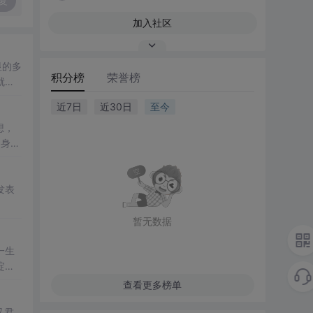
复
加入社区
显的多
积分榜
荣誉榜
就是
创抒
近7日
近30日
至今
想，
日身体
发表
暂无数据
一生
绽
查看更多榜单