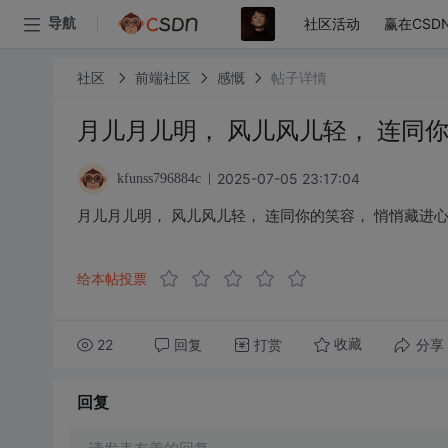
社区活动
赢在CSD
导航
社区
前端社区
感慨
帖子详情
月儿月儿明， 风儿风儿轻， 连同
2025-07-05 23:17:04
kfunss796884c
月儿月儿明， 风儿风儿轻， 连同你的笑容， 悄悄藏进
给本帖投票
22
回复
打赏
分享
收藏
回复