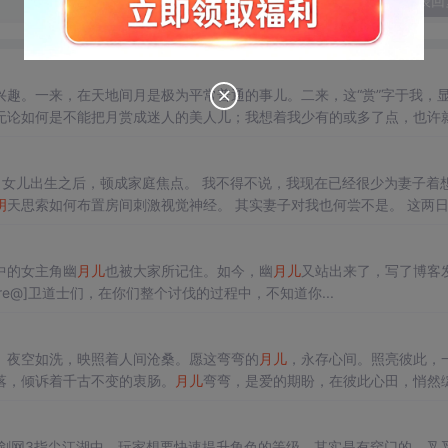
发表回
趣。一来，在天地间月是极为平常普通的事儿。二来，这“赏”字于我，
无论如何是不能把月赏成迷人的美人儿；我想着我少有的或多了点，也许
意，我又怎能好再故作姿态呢！看来，我得多少要做一回“雅人”了！ 原
/wbr&gt; 女儿出生之后，顿成家庭焦点。 我不得不说，我现在已经很少为妻子着
明
天思索如何布置房间刺激视觉神经。 其实妻子对我也何尝不是。 这两
果，不久又吞一颗，冷汗直冒，几乎虚脱。按照经验，这是要感...
中的女主角幽
月儿
也被大家所记住。如今，幽
月儿
又站出来了，写了博客
re@]卫道士们，在你们整个讨伐的过程中，不知道你...
》夜空如洗，映照着人间沧桑。愿这弯弯的
月儿
，永存心间。照亮彼此，
落，倾诉着千古不变的衷肠。
月儿
弯弯，是爱的期盼，在彼此心田，悄然
，永不凋零，