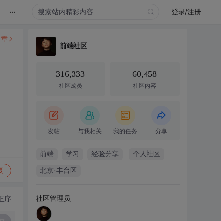
...
录
登录/注册
文章
前端社区
316,333
60,458
社区成员
社区内容
发帖
与我相关
我的任务
分享
前端
学习
经验分享
个人社区
复
北京·丰台区
社区管理员
正序