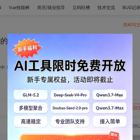
N
Vue技能树
简历/就业指导
立码吐槽
技术交流
BUG记
用AI写
你的笑容， 悄悄藏进心中！
心中！
转发到动态
举报
写回
切换为时间