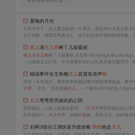
请发表友善的回复…
夏晚的月光
又到月半了，是入夏后的第一个满月。我历来对月是没多大兴
么不相配；我既非风雅之人，也不好装腔作势的附庸风雅，
这份才情与自知吧！可是，今晚的月似乎与我多了那么几分的
风儿
清
月儿
明
树丫儿敲窗棂
情散文《夏晚的月光》 夜黑下不多...
风儿
清
月儿
明
树丫儿敲窗棂 左直拳 &lt;wbr&gt;&lt;
一心围着女儿打转，今天琢磨买些什么玩具开发启蒙智力，
欠安，有点贵恙。昨天起来就觉头痛，吞下一颗止痛片没有效
铜须事件女主角幽
月儿
首度发表声
明
导语：今年四月，魔兽世界的铜须事件闹得沸沸扬扬，事件
申
明
。 正文： 我就是幽
月儿
，一个被你们狂骂的女人[@mo
月儿
弯弯照亮彼此的心田
照亮彼此，心田上的那份柔情。《
月儿
弯弯照亮彼此的心田
的幸福安宁。
月儿
弯弯，如柳叶
轻
扬，星辰点点，似碎银洒
放。月光如水，静静流淌，红尘滚滚，岁月匆匆，让爱如月
剑网3指尖江湖快速升级攻略
悄悄
抱走
月儿
叉叉帮你玩游戏，大家好，这里是叉叉君！ 等级就是战力！剑网3指尖江湖中，玩家想要快速提升角色的等级，其实是有窍门的。叉叉君