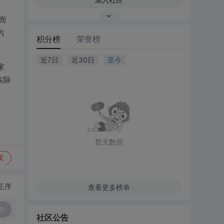
而
的
积分榜
荣誉榜
近7日
近30日
至今
家
实际
暂无数据
复
正序
查看更多榜单
复
社区公告