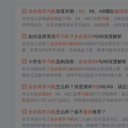
步步高
学习机
深度评测：
S9
、X6、A8哪款
值得
买
本文深入评测
步步高
旗下
S9
、X6、A8三款
学习机
，分析其
调学练结合。文章还解答家长常见疑问，如
AI
效果、内容资
如何选择英语
学习机
？
步步高
S9
与X6深度解析
本文深入分析了
步步高
学习机
S9
和X6两款产品在英语学习
蒙，采用‘5P玩中学’体系，适合低龄儿童。两者均提供丰富
小学生
学习机
选购指南：
步步高
S9
与X6深度解析
本文详细分析了
步步高
学习机
S9
和X6的特点及适用人群。
S
重幼儿启蒙与英语早教，适用于幼儿园及小学低年级儿童。
步步高
学习机
怎么样？深度测评
S9
/X6/A8，
本文对
步步高
S9
、X6、A8三款
学习机
进行了详细测评，重
而思
和科大讯飞的产品特点，帮助家长根据孩子年龄和学习
步步高
学习机
怎么样？值不
值得
推荐？
本文详细介绍了
步步高
学习机
的三大核心型号及其特点，涵
育资源和护眼设计方面的突出表现，并解答了家长关心的常