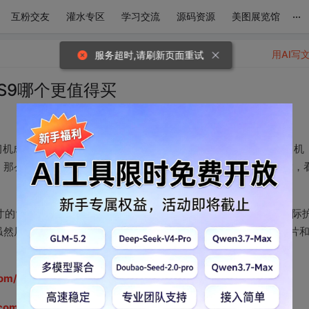
...
互粉交友
灌水专区
学习交流
源码资源
美图展览馆
用AI写
服务超时,请刷新页面重试
S9哪个更值得买
机成为了许多家庭的关注焦点。学而思学习机P4与步步高AI学习机
。那么，哪款学习机更能满足您孩子的需求呢？让我们来一探究竟，
寸的‘未来纸润眼屏’脱颖而出，分辨率高达2.8K，还通过了多项国际
虽然屏幕稍小，但同样采用了护眼技术，且配备了强大的8核AI芯片
.com/3GATm99
d.com/DaKTex7