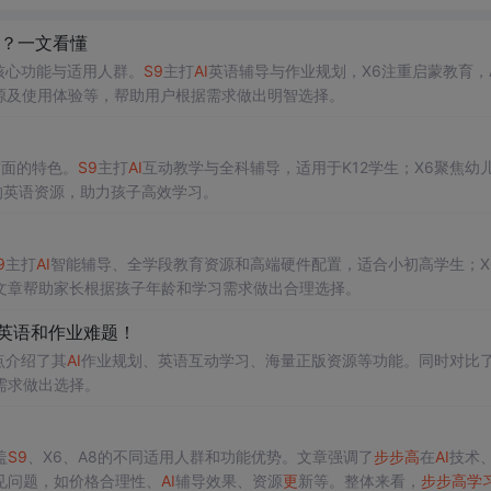
？一文看懂
核心功能与适用人群。
S9
主打
AI
英语辅导与作业规划，X6注重启蒙教育，
源及使用体验等，帮助用户根据需求做出明智选择。
方面的特色。
S9
主打
AI
互动教学与全科辅导，适用于K12学生；X6聚焦幼
的英语资源，助力孩子高效学习。
9
主打
AI
智能辅导、全学段教育资源和高端硬件配置，适合小初高学生；X
文章帮助家长根据孩子年龄和学习需求做出合理选择。
搞定英语和作业难题！
点介绍了其
AI
作业规划、英语互动学习、海量正版资源等功能。同时对比
需求做出选择。
盖
S9
、X6、A8的不同适用人群和功能优势。文章强调了
步步高
在
AI
技术
见问题，如价格合理性、
AI
辅导效果、资源
更
新等。整体来看，
步步高
学