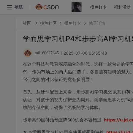
摸鱼打卡
福利活动
导航
社区
摸鱼社区
摸鱼打卡
帖子详情
学而思学习机P4和步步高AI学习机
2025-07-06 05:55:48
m0_60627645
在这个科技与教育深度融合的时代，选择一款合适的学习
S9，作为市场上的两大热门选手，各自拥有独特的魅力
它们之间的对比差距究竟有多明显！
首先，从硬件配置上来看，步步高AI学习机S9以其14英
认证，对孩子的视力保护更为周到。而学而思学习机P4
够的存储空间，确保了流畅的学习体验。
https://u.jd
步步高S9国补活动直降500机会不容错过
https://u.j
2025学而思学习机P4更多使用感受和评价