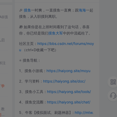
🎉
摸鱼
一时爽，一直摸鱼一直爽；跟
海海
一起
摸鱼，从入职摸到离职。
A8强
🎁 如果你是在上班时间看到了这句话，恭喜
你，你已经是我们
摸鱼大军
中的中流砥柱了。
儿启
社区主页：
https://bbs.csdn.net/forums/moy
u
（ctrl+D收藏一下吧）
⭐️ 摸鱼导航：
6注
1、摸鱼小游戏：
https://haiyong.site/moyu
2、学习资料：
https://haiyong.site/doc/
了
学
3、摸鱼小工具：
https://haiyong.site/tools/
4、摸鱼交流圈：
https://haiyong.site/chat/
、教
5、牛客【模拟面试、刷题神器】:
http://mtw.
习机