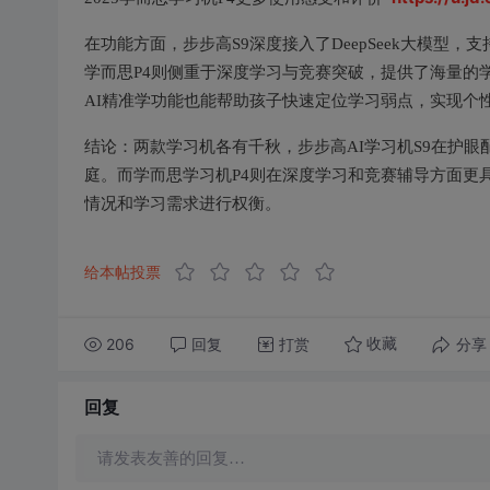
在功能方面，步步高S9深度接入了DeepSeek大模型，
学而思P4则侧重于深度学习与竞赛突破，提供了海量的
AI精准学功能也能帮助孩子快速定位学习弱点，实现个
结论：两款学习机各有千秋，步步高AI学习机S9在护眼
庭。而学而思学习机P4则在深度学习和竞赛辅导方面更
情况和学习需求进行权衡。
给本帖投票
206
回复
打赏
分享
收藏
回复
请发表友善的回复…