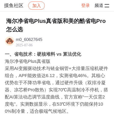
摸鱼社区
登录
频道
加入
帖子详情
社区
摸鱼社区
摸鱼打卡
海尔净省电Plus真省版和美的酷省电Pro
怎么选
m0_60627645
2025-07-06
一、省电技术：硬核堆料 vs 算法优化
海尔净省电Plus真省版
采用AI变频驱动技术与铱金铜管+大排量压缩机硬件
组合，APF能效值达6.12，实测省电46%。其核心
优势在于不降功率省电，通过硬件升级（双排冷凝
器、凉芯桥Pro散热）实现70℃高温制冷不停机，搭
配AI算法动态调节温度曲线，官方宣称“一天仅需2
度电”。实测数据显示，在53℃环境下仍能保持10
0%制冷量，适合极端气候地区。