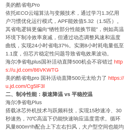
美的酷省电Pro
依托iECO云端算法与变频技术，通过学习1.3亿用
户习惯优化运行模式，APF能效值5.32（1.5匹）。
其省电逻辑更偏向“牺牲部分性能换节能”，例如高温
环境下制冷效率衰减，但通过动态调整风速和温度
曲线，实现24小时省电37%。实测8小时耗电量低至
1.1度，但芯片稳定性问题导致省电效果波动。
海尔净省电plus国补活动直降500机会不容错过
http
s://u.jd.com/86VKWTG
美的酷省电pro 国补活动直降500元太给力了
https://
u.jd.com/Cg5lF3l
二、制冷性能：极速降温 vs 平稳控温
海尔净省电Plus
搭载冰芯外机技术与跃频科技，实现15秒速冷、30
秒速热，70℃高温下仍能快速响应温度需求。循环
风量800m³/h配合上下左右扫风，大户型空间也能均