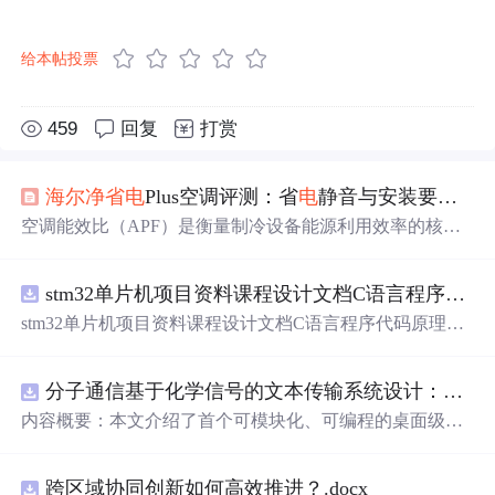
给本帖投票
459
回复
打赏
海尔
净省
电
Plus空调评测：省
电
静音与安装要点全解析
空调能效比（APF）是衡量制冷设备能源利用效率的核心
指标，其原理基于制冷量与耗
电
量的比值，数值越高代表
节能性越强。在工程实践中，高能效比不仅降低长期
电
费
stm32单片机项目资料课程设计文档C语言程序代码原理图
支出，还能减少碳排放，尤其适用于家庭、办公等高频使
用场景。以
海尔
净省
电
Plus系列为例，其新一级能效APF值
stm32单片机项目资料课程设计文档C语言程序代码原理图
达5.28以上，结合低频运行噪音控制技术（最低18分
电
路PCB实例无线智能报警器的设计
贝），凸显省
电
与静音两大热词优势。这类技术通过优化
压缩机与风道设计，在卧室、书房等对静音要求高的环境
分子通信基于化学信号的文本传输系统设计：桌面式实验平台实现与非线性特性分析
中实现平衡性能与舒适度，为用户提供高性价比的节能解
内容概要：本文介绍了首个可模块化、可编程的桌面级分
决方案。
子通信平台，能够通过化学信号传输文本消息。该系统利
用酒精作为化学载体，结合Arduino微控制器、传感器和风
跨区域协同创新如何高效推进？.docx
扇控制气流，实现了基于化学扩散与流动辅助的通信机