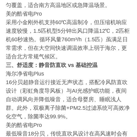
匀覆盖，适合南方高温地区或急降温场景。
美的酷省电Pro
采用小金刚外机支持60℃高温制冷，但压缩机响应
速度较慢，1.5匹机型5分钟出风口降温12℃，2匹柜
机60秒速热。循环风量760m³/h（1.5匹）虽满足日
常需求，但在大空间快速调温效率上弱于海尔，更
适合北方常规气候区。
三、舒适度：静音防直吹 vs 基础控温
海尔净省电Plus
16分贝超静音运行接近无声状态，搭配冷风防直吹
设计（彩虹角度导风板）与AI光感护眠功能，夜间
自动调风向并降低噪音，适合母婴房、睡眠浅人
群。此外，双极离子除菌+PM2.5过滤系统可高效净
化空气，除菌率达99.9%。
美的酷省电Pro
最低噪音18分贝，传统直吹风设计在高风速时会有