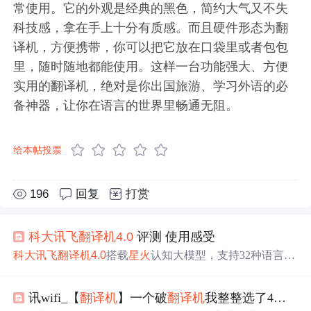
常使用。它的外观是经典的黑色，简约大气又不失
科技感，拿在手上十分有质感。而且硬件形态为翻
译机，方便携带，你可以把它放在口袋里或者包包
里，随时随地都能使用。这样一台功能强大、方便
实用的翻译机，绝对是你出国旅游、学习外语的必
备神器，让你在语言的世界里畅通无阻。
给本帖投票
196
回复
打赏
科大讯飞
翻译机
4.0
评测 使用感受
科大讯飞
翻译机
4.0
搭载
星火
认知大模型，支持32种语言拍
照翻译及17种语言离线翻译，具备中韩敬语模式，适用于
旅行、留学等场景。翻译准确度高，反应迅速，识别能力
讯wifi_【
翻译机
】一个破
翻译机
我整整选了4天——有道翻译器、搜狗
强，内置AI教练帮助提升口语水平。