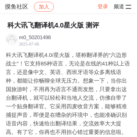
摸鱼社区
登录
频道
加入
帖子详情
社区
摸鱼社区
摸鱼打卡
科大讯飞翻译机4.0星火版 测评
m0_50201498
2025-07-06
科大讯飞翻译机4.0/星火版，堪称翻译界的“六边形
战士”！它支持85种语言，无论是在线的41种以上语
言，还是像中文、英语、西班牙语等众多离线语
种，都能让你畅聊全球无压力。想象一下，当你出
国旅游时，不用再为语言不通而发愁，只要拿出这
台翻译机，就可以轻松和当地人交流，仿佛自带了
一个贴身翻译官。它采用四麦收音方案，能够精准
捕捉声音，即便是在嘈杂的环境中，也能准确识别
语音内容，快速给出翻译结果，交流效率大大提
高。有了它，你再也不用担心错过重要的信息啦。