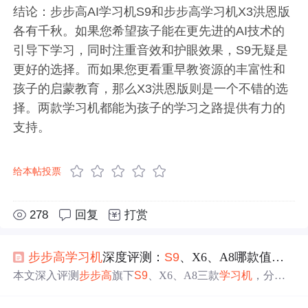
结论：步步高AI学习机S9和步步高学习机X3洪恩版
各有千秋。如果您希望孩子能在更先进的AI技术的
引导下学习，同时注重音效和护眼效果，S9无疑是
更好的选择。而如果您更看重早教资源的丰富性和
孩子的启蒙教育，那么X3洪恩版则是一个不错的选
择。两款学习机都能为孩子的学习之路提供有力的
支持。
给本帖投票
278
回复
打赏
步步高
学习
机
深度评测：
S9
、X6、A8哪款值得买？一文看懂
本文深入评测
步步高
旗下
S9
、X6、A8三款
学习
机
，分析
其核心功能与适用人群。
S9
主打
AI
英语辅导与作业规划，
X6注重启蒙教育，A8强调学练结合。文章还解答家长常见