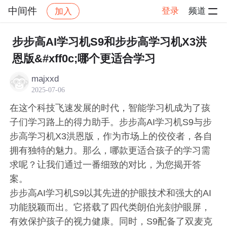
中间件
登录
频道
加入
帖子详情
社区
中间件
步步高AI学习机S9和步步高学习机X3洪
恩版&#xff0c;哪个更适合学习
majxxd
2025-07-06
在这个科技飞速发展的时代，智能学习机成为了孩
子们学习路上的得力助手。步步高AI学习机S9与步
步高学习机X3洪恩版，作为市场上的佼佼者，各自
拥有独特的魅力。那么，哪款更适合孩子的学习需
求呢？让我们通过一番细致的对比，为您揭开答
案。
步步高AI学习机S9以其先进的护眼技术和强大的AI
功能脱颖而出。它搭载了四代类朗伯光刻护眼屏，
有效保护孩子的视力健康。同时，S9配备了双麦克