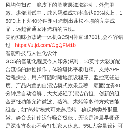
风均匀扫过，脆皮下的脂肪层滋滋跳动，外焦里
嫩。烘焙测试中，戚风蛋糕成功率高达90%以上，1
50℃上下火40分钟即可烤制出蓬松不塌的完美成
品，远超普通家用烤箱的表现。
美的知味微蒸烤一体机GC5国补直降700机会不容错
过
https://u.jd.com/OgQFM1b
智能科技与人性化设计
GC5的智能化程度令人印象深刻，10英寸大彩屏配
合流畅的触控操作，体验堪比平板电脑。支持APP
远程操控，用户可随时随地预设程序、监控烹饪进
度。产品内置的自清洁模式效果显著，顽固油渍30
分钟后自动溶解，大大减轻了清洁负担。创新的组
合烹饪功能允许微波、蒸汽、烘烤等多种方式智能
组合，如"蒸烤"模式可先蒸后烤，确保肉类外酥里
嫩。静音设计使运行噪音极低，无论是清晨早餐还
是深夜宵夜都不会打扰家人休息。55L大容量设计可