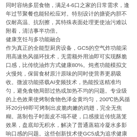
同时容纳多层食物，满足4-6口之家的日常需求，逢
年过节聚餐也能轻松应对。特别设计的搪瓷内胆不
仅耐高温、抗刮擦，其特殊表面处理更使油污难以
附着，清洁事半功倍。
健康烹饪与多功能融合
作为真正的全能型厨房设备，GC5的空气炸功能采
用高速热风循环技术，无需额外用油即可实现酥脆
口感，比传统油炸方式健康80%。炖煮功能模拟文
火慢炖，保留食材原汁原味的同时使营养更易吸
收。微波功能搭载AI变频技术，热能投送精准均
匀，避免食物局部过热或加热不均的问题。专业级
的上色效果使烤制食物色泽金黄均匀，200℃热风循
环20分钟即可烤制出皮脆肉嫩的鸡翅，完全无焦
糊。蒸制包子时面皮不塌不硬，口感接近传统蒸笼
效果，盘底却无积水，解决了普通蒸箱冷凝水多影
响口感的问题。这些创新技术使GC5成为追求健康