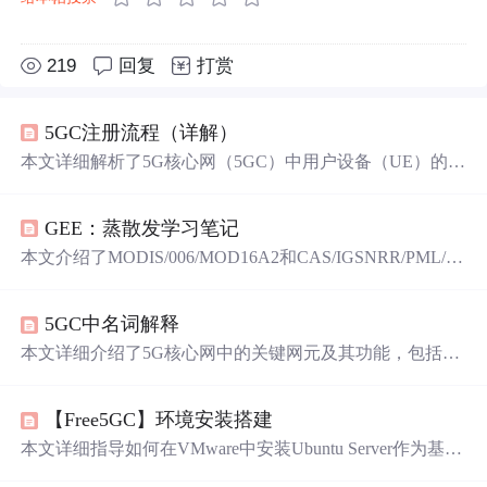
219
回复
打赏
5GC注册流程（详解）
本文详细解析了5G核心网（5GC）中用户设备（UE）的初
始注册流程，包括UE如何向gNodeB发起注册请求、AMF
的选择、AUSF和UDM的交互过程以及注册接受等关键步
GEE：蒸散发学习笔记
骤。
本文介绍了MODIS/006/MOD16A2和CAS/IGSNRR/PML/V
2两种蒸散发数据集的关键信息，包括数据来源、波段解释
及其在Google Earth Engine中的可视化方法。
5GC中名词解释
本文详细介绍了5G核心网中的关键网元及其功能，包括UP
F、PCF、AMF等，并解释了5GC中重要的专有名词，如S
UPI、PLMN、GUAMI等，有助于理解5G网络架构。
【Free5GC】环境安装搭建
本文详细指导如何在VMware中安装Ubuntu Server作为基
础，配置静态IP，建立Free5GC VM，并配合UERANSIM