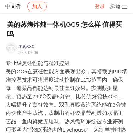
中间件
登录
频道
加入
帖子详情
社区
中间件
美的蒸烤炸炖一体机GC5 怎么样 值得买
吗
majxxd
2025-07-06
专业级烹饪性能与精准控温
美的GC5在烹饪性能方面表现出众，其搭载的PID精
准控温技术可将温度波动控制在±1℃范围内，确保
每一道菜品都能达到最佳烹饪效果。实测数据显
示，预热至230℃仅需8分钟，比传统烤箱快40%，
大幅提升了烹饪效率。双孔直喷蒸汽系统能在3分钟
内快速产生蒸汽，蒸制出的虾饺晶莹剔透如水晶工
艺品，鱼肉鲜嫩无腥味。热风循环系统被专业评测
师形容为"带3D环绕声的Livehouse"，烤制羊排时热