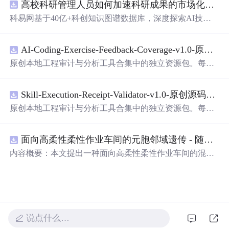
高校科研管理人员如何加速科研成果的市场化转化？.docx
科易网基于40亿+科创知识图谱数据库，深度探索AI技术
在技术转移、成果转化、技术经纪、知识产权、产业创
新、科技招商等垂直领域的多样化应用场景，研究科技创
AI-Coding-Exercise-Feedback-Coverage-v1.0-原创源码与文档.zip
新领域的AI+数智化解决方案，推动科技创新与产业创新
智能化发展。
原创本地工程审计与分析工具合集中的独立资源包。每个
ZIP包含完整源码、3项自动化测试、可复现合成示例、离
线HTML、JSON与SVG报告、1080×720真实运行效果图、
Skill-Execution-Receipt-Validator-v1.0-原创源码与文档.zip
README、运行说明、功能清单、MIT License及原创与授
权声明。解压后进入project目录，执行npm test验证算法，
原创本地工程审计与分析工具合集中的独立资源包。每个
执行npm run report生成报告，也可通过本地静态服务器打
ZIP包含完整源码、3项自动化测试、可复现合成示例、离
开网页。运行时零第三方依赖，不包含热点产品或开源项
线HTML、JSON与SVG报告、1080×720真实运行效果图、
目源码、Logo、官方截图、论文、生产日志或其他受限素
面向高柔性柔性作业车间的元胞邻域遗传 - 随机重启爬山混合调度优化算法（Matlab代码实现）
README、运行说明、功能清单、MIT License及原创与授
材。适合前端开发、AI应用工程、测试审计和课程实践。
权声明。解压后进入project目录，执行npm test验证算法，
内容概要：本文提出一种面向高柔性柔性作业车间的混合
执行npm run report生成报告，也可通过本地静态服务器打
调度优化算法——元胞邻域遗传-随机重启爬山混合调度优
开网页。运行时零第三方依赖，不包含热点产品或开源项
化算法，该算法深度融合元胞自动机的局部搜索机制与遗
目源码、Logo、官方截图、论文、生产日志或其他受限素
传算法的全局寻优能力，并创新性地引入随机重启爬山策
材。适合前端开发、AI应用工程、测试审计和课程实践。
略以增强跳出局部最优的能力，从而有效应对高柔性车间
环境中工序灵活、设备多样、约束复杂的调度挑战；通过
说点什么…
构建精细化的数学模型，算法在满足工艺顺序、资源能力
等多重约束的前提下，以最小化最大完工时间等为目标，