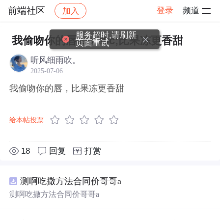
前端社区
登录
频道
加入
帖子详情
社区
前端社区
感慨
服务超时,请刷新
我偷吻你的唇&#xff0c;比果冻更香甜
页面重试
听风细雨吹。
2025-07-06
我偷吻你的唇，比果冻更香甜
给本帖投票
18
回复
打赏
测啊吃撒方法合同价哥哥a
测啊吃撒方法合同价哥哥a