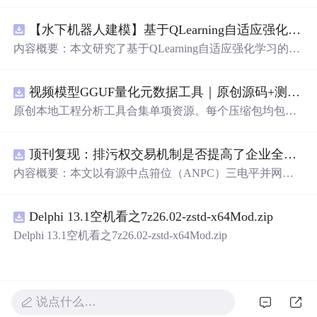
【水下机器人建模】基于QLearning自适应强化学习PID控制器在AUV中的应用研究（Matlab代码实现）
内容概要：本文研究了基于QLearning自适应强化学习的PI
D控制器在自主水下航行器（AUV）中的应用，通过Matla
b代码实现了对水下机器人的动力学建模与运动控制。重点
视频模型GGUF量化元数据工具｜原创源码+测试+离线报告
探讨了将强化学习算法QLearning与传统PID控制相结合的
方法，以提升AUV在复杂、时变及非线性水下环境中的自
原创本地工程分析工具合集单项资源。每个压缩包均包含
适应控制能力。文中系统分析了AUV的运动学与动力学特
完整 JavaScript/Node.js 源码、3 项自动化测试、可复现合
性，阐述了传统PID参数整定面临的挑战，并提出采用QLe
成示例、离线 HTML/JSON/SVG 报告、1080×720 真实运
arning算法在线动态优化PID控制器的比例、积分和微分参
顶刊复现：排污权交易机制是否提高了企业全要素生产率 -来自中国上市公司的证据（论文+数据）
行效果图、README、运行说明、功能清单、MIT License
数，从而实现对系统误差、响应速度、超调量等性能指标
及原创授权声明。Node.js 18+ 可直接运行，零第三方运行
内容概要：本文以有源中点箝位（ANPC）三电平并网逆
的综合优化。通过Matlab仿真实验验证了该复合控制策略
依赖，适合开发者进行工程预检、质量审查和交付复核。
变器为研究对象，提出并构建了一套融合双极性倍频脉宽
在轨迹跟踪精度、抗外部干扰能力和系统鲁棒性方面的显
调制（DPWMA）、正负序分离锁相控制与电网电压前馈
著优势，充分展示了强化学习在智能水下装备自主控制领
Delphi 13.1空机看之7z26.02-zstd-x64Mod.zip
的一体化高性能并网控制策略。通过深入分析ANPC三电
域的可行性和应用潜力。; 适合人群：具备自动控制理论基
平拓扑在开关损耗均衡、中点电位可控性及输出谐波低等
Delphi 13.1空机看之7z26.02-zstd-x64Mod.zip
础、强化学习基础知识及Matlab编程能力的研究生、科研
方面的结构优势，确立了其作为大功率高质量并网系统的
人员和自动化、海洋工程、机器人等相关领域的技术研发
硬件基础。在此基础上，DPWMA调制策略有效提升等效
人员。; 使用场景及目标：①用于水下机器人、无人潜航器
开关频率，显著降低输出电流电压的总谐波畸变率，优化
等智能移动装备的高精度运动控制系统设计与开发；②开
稳态电能质量；正负序分离锁相技术精准剥离电网电压中
说点什么…
展强化学习与经典控制理论融合创新的教学案例与科学研
的负序扰动分量，保障电网不平衡工况下的相位同步精度
究；③解决传统固定参数PID控制器在面对模型不确定性