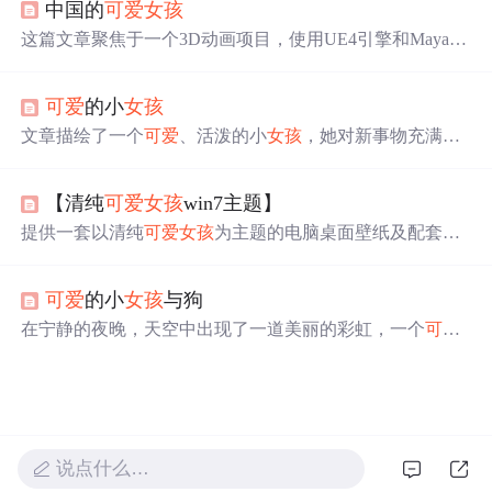
中国的
可爱
女孩
介绍了卡通风格插图资源的获取、应用，以及Photoshop源
文件编辑、文件类型特点和版权规定等内容。
这篇文章聚焦于一个3D动画项目，使用UE4引擎和Maya翻
译技术，描绘了一个坚强
可爱
的中国
女孩
，她热爱美食，
特别是大口喝奶茶的场景。她的美丽眼睛和傲人的外表在
可爱
的小
女孩
高清8K画质下显得生动细腻，背景设计简洁，整体呈现出
一个
可爱
的形象。
文章描绘了一个
可爱
、活泼的小
女孩
，她对新事物充满好
奇，喜欢玩具和动物，也热衷于画画和听故事。她的世界
充满了对科技的好奇，暗示了智能技术在儿童教育和娱乐
【清纯
可爱
女孩
win7主题】
中的潜在影响。
提供一套以清纯
可爱
女孩
为主题的电脑桌面壁纸及配套主
题资源，包括主界面、开始菜单、图标和鼠标效果等，适
用于个性化电脑桌面。
可爱
的小
女孩
与狗
在宁静的夜晚，天空中出现了一道美丽的彩虹，一个
可爱
的小
女孩
凝视着这神奇的景象，她身边是同样
可爱
的超高
清小狗，背景是鲜明的纯色卡通设计，呈现出极致的视觉
体验。
说点什么…