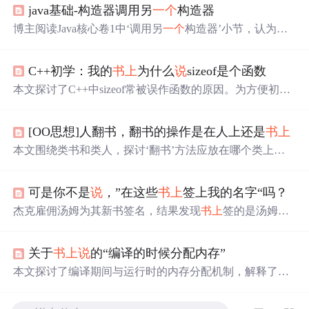
java基础-构造器调用另
一个
构造器
博主阅读Java核心卷1中‘调用另
一个
构造器’小节，认为
书
上
例子难理解，遂查资料记录。介绍了调用构造器的用法
为this（形参列表），并强调要用在构造器
第
一句
，且只能
C++初学：我的
书上
为什么
说
sizeof是个函数
调用本类构造器。
本文探讨了C++中sizeof常被误作函数的原因。为方便初学
者理解、因语法类似函数以及简化概念，
书上
可能
将其描
述为函数。实际上，sizeof是操作符，它在编译时计算、无
[OO思想]人翻书，翻书的操作是在人上还是
书上
需头文件、可直接作用于类型，与函数有明显区别。
本文围绕类书和类人，探讨‘翻书’方法应放在哪个类上。
先区分业务建模和分析工作流中的类，指出分析工作流可
用面向对象思维应对软件系统复杂性。接着针对需记住
可是你不是
说
，”在这些
书上
签上我的名字“吗？
书、人信息及‘翻书’影响的情况，从状态变化角度分析‘翻
书’责任归属。
杰克雇佣汤姆为其新书签名，结果发现
书上
签的是汤姆的
名字，经过一番交流后，杰克重新指明签名对象，最终解
决了签名错误的问题。
关于
书上
说
的“编译的时候分配内存”
本文探讨了编译期间与运行时的内存分配机制，解释了静
态与动态内存分配的区别，以及编译器如何为不同类型的
变量规划内存。同时，文章详细
说
明了程序运行时的内存