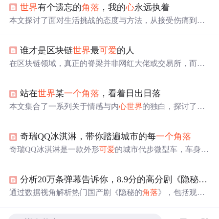
世界
有个遗忘的
角落
，我的
心
永远执着
本文探讨了面对生活挑战的态度与方法，从接受伤痛到自
我治愈的成长过程，再到人际关系的处理，以及如何在平
凡中寻找幸福。
谁才是区块链
世界
最
可爱
的人
在区块链领域，真正的脊梁并非网红大佬或交易所，而是
那些默默耕耘的技术研发工程师。他们以扎实的技术，推
动区块链从概念走向应用，即使在行业寒冬中，仍坚守岗
站在
世界
某
一个
角落
，看着日出日落
位，致力于将分布式存储技术带入现实生活的每
一个
角落
。
本文集合了一系列关于情感与内
心
世界
的独白，探讨了人
们在面对爱情、失落、回忆时的
心
理变化与情感表达，反
映了现代人在复杂情感中的挣扎与追求。
奇瑞QQ冰淇淋，带你踏遍城市的每
一个
角落
奇瑞QQ冰淇淋是一款外形
可爱
的城市代步微型车，车身小
巧灵活，内饰采用粉白双色设计，配置丰富，包括ABS、
EBD、胎压报警等。动力方面，搭载后置发电机，配备磷
分析20万条弹幕告诉你，8.9分的高分剧《隐秘的
角
酸铁锂电池组，续航里程120km和170km，适合日常通勤使
用。
通过数据视角解析热门国产剧《隐秘的
角落
》，包括观众
评价、角色讨论度及弹幕分析，揭示其受欢迎的原因。