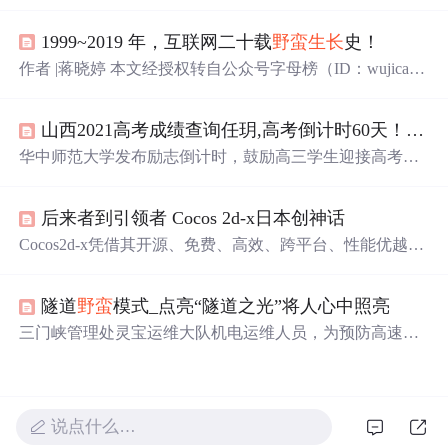
雨竹等。大家为寿星们送上温馨
祝
福，同时还整理了来自
NASA的生日礼物，即寿星生日当天的宇宙照片，鼓励大
1999~2019 年，互联网二十载
野蛮
生长
史！
家埋头前行时也仰望星空获取慰藉。
作者 |蒋晓婷 本文经授权转自公众号字母榜（ID：wujicaiji
ng） 1999年，是互联网的草莽时期。电脑是稀罕物件，互
联网就和现在的5G一样，听过的多，见过的少。 去网吧玩
山西2021高考成绩查询任玥,高考倒计时60天！华师为你加油！
一次电脑每小时要10元钱，清华校园里，王兴和室友凑钱
买了一台电脑，感觉整个世界都在自己的指尖。 那一年，
华中师范大学发布励志倒计时，鼓励高三学生迎接高考，
大洋彼岸的纳斯达克指数从年初的2500点，飙升至年底的5
提供备考建议，
祝
福与鼓励并举，期待学生们在
梦想
道路
000点，互联网市已成鼎沸之势，而国内互...
上绽放光彩。
后来者到引领者 Cocos 2d-x日本创神话
Cocos2d-x凭借其开源、免费、高效、跨平台、性能优越的
特点，在日本市场实现了几乎不可能的逆袭，成功树立了
在中美日韩等重要移动游戏市场的竞争优势。从2013年的
隧道
野蛮
模式_点亮“隧道之光”将人心中照亮
初次接触，到短短180天内迅速崛起，Cocos2d-x在日本市
场实现了
野蛮
生长
。如今，其已逐渐成为日本大小开发者
三门峡管理处灵宝运维大队机电运维人员，为预防高速停
的选择，众多知名游戏公司采用Cocos2d-x开发游戏，甚至
电致系统瘫痪，不定期徒步为配电房补燃油。辖区隧道
击败了长期霸榜的手游大作《智龙迷城》，成为了日本区
多、气候复杂，运维难度高。新收费模式下要求更高，队
的畅销冠军。
员坚持巡查。此外，他们还开展爱心志愿活动，为村民义
务维修，传递正能量。
说点什么…