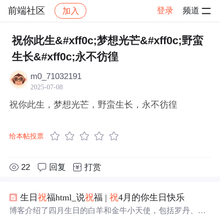
前端社区
登录
频道
加入
帖子详情
社区
前端社区
感慨
祝你此生&#xff0c;梦想光芒&#xff0c;野蛮
生长&#xff0c;永不彷徨
m0_71032191
2025-07-08
祝你此生，梦想光芒，野蛮生长，永不彷徨
给本帖投票
22
回复
打赏
生日
祝
福html_说
祝
福 |
祝
4月的你生日快乐
博客介绍了四月生日的白羊和金牛小天使，包括罗丹、郁