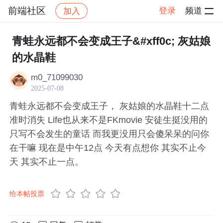
前端社区
登录
频道
加入
帖子详情
社区
前端社区
感慨
青蛙永远都不会变成王子&#xff0c; 灰姑娘
的水晶鞋
m0_71099030
2025-07-08
青蛙永远都不会变成王子， 灰姑娘的水晶鞋十二点
准时消失 Life也从来不是FKmovie 安徒生挺没用的
只写不会发生的童话 而我更没用只会傻呆呆的问你
在干嘛 现在是中午12点 今天有点想你 其实不止今
天 其实不止一点。
给本帖投票