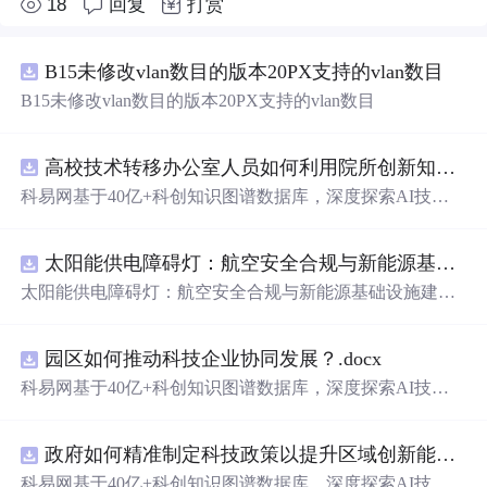
18
回复
打赏
B15未修改vlan数目的版本20PX支持的vlan数目
B15未修改vlan数目的版本20PX支持的vlan数目
高校技术转移办公室人员如何利用院所创新知识图谱发现技术转化瓶颈？.docx
科易网基于40亿+科创知识图谱数据库，深度探索AI技术
在技术转移、成果转化、技术经纪、知识产权、产业创
新、科技招商等垂直领域的多样化应用场景，研究科技创
太阳能供电障碍灯：航空安全合规与新能源基础设施建设驱动的离网照明市场.docx
新领域的AI+数智化解决方案，推动科技创新与产业创新
智能化发展。
太阳能供电障碍灯：航空安全合规与新能源基础设施建设
驱动的离网照明市场
园区如何推动科技企业协同发展？.docx
科易网基于40亿+科创知识图谱数据库，深度探索AI技术
在技术转移、成果转化、技术经纪、知识产权、产业创
新、科技招商等垂直领域的多样化应用场景，研究科技创
政府如何精准制定科技政策以提升区域创新能力？.docx
新领域的AI+数智化解决方案，推动科技创新与产业创新
智能化发展。
科易网基于40亿+科创知识图谱数据库，深度探索AI技术