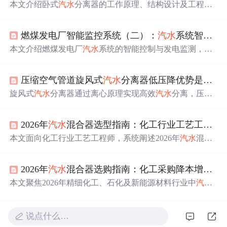
本文介绍卧式
汽水
分离器的工作原理、结构设计及工程选
型方法。核心采用‘一级挡板+二级叶片’两级气液分离机
制，依托惯性碰撞、聚结吸附和重力沉降实现高效除水除
燃煤发电厂智能监控系统（二）：
汽水
系统智能控制与发电监测
油；重点涵盖处理流量、介质特性、工作压力/
温度
、压降
限制等关键选型参数，并说明电控排污逻辑、安装规范与
本文介绍燃煤发电厂
汽水
系统的智能控制与发电监测，基
定制化支持，适用于真空系统、空压机、天然气净化等工
于Spring Boot构建微服务架构，利用Java实现PID控制算法
业场景。
对汽包水位、蒸汽
温度
和压力等关键参数进行实时监控与
压缩空气管道旋风式
汽水
分离器低压降优势是什么？使用寿命多久
自动调节，并支持故障诊断、安全保护及数据分析等功
能。
旋风式
汽水
分离器通过离心原理实现高效
汽水
分离，压力
损失≤0.003MPa，显著
降低
空压机能耗；采用压力容器结
构、无运动部件设计及不锈钢材质（碳钢/304/316L），在
2026年
汽水
混合器选型指南：化工行业工艺工程师的实战避坑清单
正常维护下使用寿命达15–20年。其适用于压缩空气后处理
系统，关键性能指标包括低流阻、高分离效率（98%）、
本文面向化工行业工艺工程师，系统阐述2026年
汽水
混合
宽温压适应性及免滤芯维护特性。
器的核心技术原理、关键性能评价指标（如热效率、噪
音、水锤抑制）、厂家评估四大维度（研发能力、实测数
2026年
汽水
混合器选购指南：化工采购降本增效的防爆工况核心逻辑
据、材质工艺、服务经验），并给出可落地的四步选型流
程与避坑要点。强调基于CFD仿真、拉瓦尔-文丘里结构优
本文聚焦2026年精细化工、石化及新能源材料行业中
汽水
化、全生命周期成本分析的科学选型方法，助力实现节能
混合器在防爆工况下的关键技术选型逻辑，涵盖本质安全
降耗与运行稳定双重目标。
设计（纯静态无火花结构）、密封可靠性、耐腐蚀材质适
配（如316L/哈氏合金）、热效率优化（CFD仿真验证）、
说点什么…
智能化温控集成等核心维度，并横向对比日系（吉田工