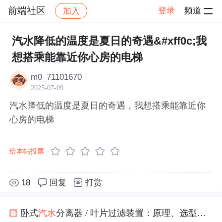
前端社区
登录
频道
加入
帖子详情
社区
前端社区
感慨
汽水降低的温度是夏日的奇遇&#xff0c;我
想搭乘能靠近你心房的电梯
m0_71101670
2025-07-09
汽水降低的温度是夏日的奇遇，我想搭乘能靠近你
心房的电梯
给本帖投票
18
回复
打赏
卧式
汽水
分离器 / 叶片过滤装置：原理、选型与工程应用