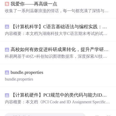
我爱你——再高级一点
收集了一系列温馨浪漫的情话，每一句都充满了深情与爱
意，适合用来表达对心爱之人的感情。
【计算机科学】C语言基础语法与编程实践：湖南科技大学期末考试核心知识点解析
内容概要：本文档为湖南科技大学C语言期末考试的试题
库，主要包含多套选择题，涵盖C语言的基础知识点，如
基本数据类型、运算符与表达式、控制结构（if、switch、
高校如何有效促进科研成果转化，提升产学研合作效率？.docx
循环）、数组、字符串处理、函数定义与调用、指针初步
等内容。题目形式为单项选择题，每道题后附有正确答
科易网基于40亿+科创知识图谱数据库，深度探索AI技术
案，旨在帮助学生巩固C语言语法和程序逻辑理解，提升
在技术转移、成果转化、技术经纪、知识产权、产业创
编程实践能力。; 适合人群：适用于高等院校计算机相关专
新、科技招商等垂直领域的多样化应用场景，研究科技创
业学习C语言课程的学生，特别是准备期末考试或需要强
bundle.properties
新领域的AI+数智化解决方案，推动科技创新与产业创新
化基础知识的初学者。; 使用场景及目标：①用于考前复
智能化发展。
bundle.properties
习，检验对C语言核心概念的掌握程度；②辅助教师出题
或课堂教学练习；③通过反复练习提高编程思维与代码逻
辑分析能力。; 阅读建议：建议结合教材和上机实践进行练
【计算机硬件】PCI规范中的类代码与能力ID分配：设备功能分类及扩展能力标识系统设计
习，重点关注易错题和涉及复杂逻辑控制的题目，理解每
内容概要：本文档《PCI Code and ID Assignment Specificati
道题背后的程序执行流程，以达到真正掌握语言特性的目
on Revision 1.10》由PCI-SIG发布，定义了PCI设备的类代
的。
码（Class Codes）、能力标识（Capability IDs）和扩展能