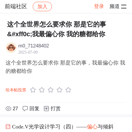
前端社区
登录
频道
加入
帖子详情
社区
前端社区
感慨
这个全世界怎么要求你 那是它的事
&#xff0c;我最偏心你 我的糖都给你
m0_71248402
2025-07-09
这个全世界怎么要求你 那是它的事，我最偏心你 我
的糖都给你
给本帖投票
27
回复
打赏
Code.V光学设计学习（四）——
偏心
与倾斜