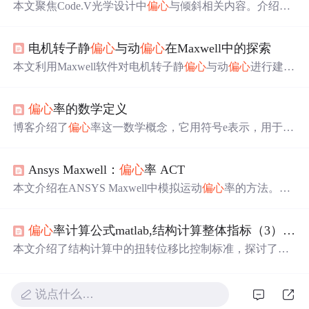
本文聚焦Code.V光学设计中
偏心
与倾斜相关内容。介绍了
偏心
与倾斜的两种形式，包括默认以表面顶点为基准点和
以空间任意点为原点。还阐述了多种
偏心
类型，如基本、
电机转子静
偏心
与动
偏心
在Maxwell中的探索
偏心
和回归等，以及不同类型的特点和作用，如局部坐标
与全局坐标的转换等。
本文利用Maxwell软件对电机转子静
偏心
与动
偏心
进行建
模，对比正常工况下的磁密、反电势、电磁力及转矩等关
键性能指标。结果显示，两类
偏心
均导致磁场分布畸变，
偏心
率的数学定义
引起反电势波形失真和转矩波动，尤其动
偏心
使动态特性
更加复杂，影响电机稳定性与可靠性。
博客介绍了
偏心
率这一数学概念，它用符号e表示，用于描
述圆锥曲线形状。阐述了椭圆、抛物线、双曲线和圆的
偏
心
率特点及取值范围，还给出椭圆和双曲线
偏心
率的数学
Ansys Maxwell：
偏心
率 ACT
表达式。
偏心
率可量化圆锥曲线偏离圆形的程度，能区分
不同圆锥截面类型。
本文介绍在ANSYS Maxwell中模拟运动
偏心
率的方法。
偏
心
率建模对电机仿真很重要，可通过Maxwell Eccentricity W
izard评估对准误差影响。文中阐述了
偏心
率类型，包括旋
偏心
率计算公式matlab,结构计算整体指标（3）——扭转位移比及楼层
转部件和旋转轴
偏心
率，还给出使用向导的分步指南、设
置结果、相关建议，强调正确建模对仿真准确性的重要
本文介绍了结构计算中的扭转位移比控制标准，探讨了其
性。
与结构规则性的关系，并详细解释了
偏心
率的概念，指出
在高层钢结构中尤其需要注意
偏心
率指标。同时，说明了
扭转位移比与
偏心
率的关系，以及它们如何共同影响结构
说点什么…
的规则性。