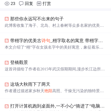
23
回复
打赏
那些你永远写不出来的句子
此博客收集了海子、北岛、村上春树等众多名家的优美
诗
句
。
诗句
涵盖自然
景色
、情感表达、人生感悟等内容，展
现了不同的意境与情感，如海子描绘的黑夜茅屋，食指表
带栩字的优美古
诗句
_栩字取名的寓意 带栩字好
听
达的对未来的信念等。
本文介绍了“栩”字在女孩名字中的美好寓意，象征着乐观
和活力，并提供了一系列以“栩”字开头和结尾的好
听
、大
气的女孩名字，如栩希、雅栩等，每个名字都富有诗意和
登橋觀景
个性。
这首诗描绘了作者在2015年武汉假期期间,漫步长江边所见
的美丽
景色
,从
艳阳
高照到夕阳西下,再到夜晚的宁静,展现
了长江沿岸的自然风光与城市生活的和谐共存。
这场大秋雨下了两天
作者通过描述家乡秋天
艳阳
高照、干燥无污染的独特景
象，回忆起与之相关的往昔记忆，并表达了对再次相聚时
光的期待。
打开计算机跑到桌面外,一不小心“骑进了”电脑桌面