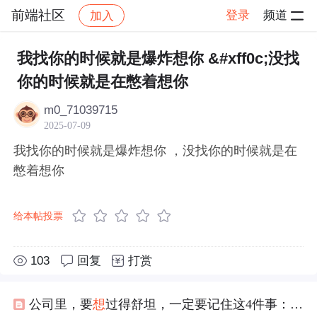
前端社区
登录
频道
加入
帖子详情
社区
前端社区
感慨
我找你的时候就是爆炸想你 &#xff0c;没找
你的时候就是在憋着想你
m0_71039715
2025-07-09
我找你的时候就是爆炸想你 ，没找你的时候就是在
憋着想你
给本帖投票
103
回复
打赏
公司里，要
想
过得舒坦，一定要记住这4件事：1、不要怕请假；2、工作量太重，要提出来；3、工作受了委屈，别