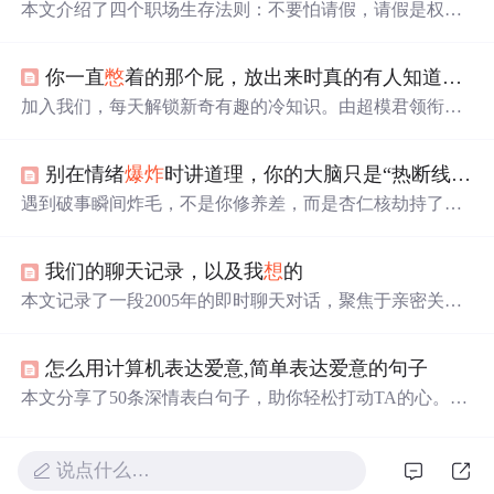
本文介绍了四个职场生存法则：不要怕请假，请假是权
利，应合理休息；工作量太重，要及时与领导沟通；受委
屈别
憋
着，要合理表达感受和立场；有矛盾直接说，注意
你一直
憋
着的那个屁，放出来时真的有人知道吗？我先告诉你
方式方法。适度表达、请假和拒绝，才能成为职场聪明
人。
加入我们，每天解锁新奇有趣的冷知识。由超模君领衔，
恐恐恐编剧，杨羊羊插画，带你进入一个充满乐趣的知识
世界。关注“
爆炸
吧知识”，让你的知识储备与众不同。
别在情绪
爆炸
时讲道理，你的大脑只是“热断线”了
遇到破事瞬间炸毛，不是你修养差，而是杏仁核劫持了大
脑，导致理性“热断线”。千万别去疯狂运动发泄，那只会
火上浇油。别跟发热的系统讲道理，而是要通过感官着陆
我们的聊天记录，以及我
想
的
（冷水/视觉刺激）和长呼气，强制降温重启。
本文记录了一段2005年的即时聊天对话，聚焦于亲密关系
中的沟通失效、情绪压抑与认知错位。双方表现出表达意
愿弱化、需求未被响应、行为承诺不一致等典型互动问
怎么用计算机表达爱意,简单表达爱意的句子
题，并触及情感耗竭、自我边界意识觉醒及关系本质的哲
学反思。内容涉及情绪管理、人际反馈机制、依恋表达方
本文分享了50条深情表白句子，助你轻松打动TA的心。从
式等心理学相关要素，属人际关系分析范畴。
甜蜜的比喻到真挚的承诺，无论是初次告白还是加深感
情，都有适用的表达。无论你是
想
浪漫求婚，还是日常小
确幸，这里都有灵感。
说点什么…