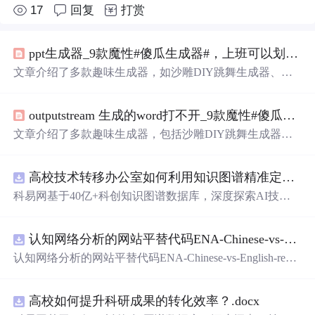
17
回复
打赏
ppt生成器_9款魔性#傻瓜生成器#，上班可以划水一天
文章介绍了多款趣味生成器，如沙雕DIY跳舞生成器、狗
屁不通文章生成器、万能表情包生成器等。这些生成器功
能各异，有的能带来欢乐，有的可解决文案难题，还有的
outputstream 生成的word打不开_9款魔性#傻瓜生成器#，上班可以划水一天
能用于拖延或实现图片合成等，适合上班划水时使用。
文章介绍了多款趣味生成器，包括沙雕DIY跳舞生成器、
狗屁不通文章生成器、万能表情包生成器等。这些生成器
功能各异，有的能带来欢乐，有的可解决文案难题，还有
高校技术转移办公室如何利用知识图谱精准定位产业需求与技术适配点？.docx
的能用于拖延或实现图片合成等，适合上班划水时使用。
科易网基于40亿+科创知识图谱数据库，深度探索AI技术
在技术转移、成果转化、技术经纪、知识产权、产业创
新、科技招商等垂直领域的多样化应用场景，研究科技创
认知网络分析的网站平替代码ENA-Chinese-vs-English-reproducible.zip
新领域的AI+数智化解决方案，推动科技创新与产业创新
智能化发展。
认知网络分析的网站平替代码ENA-Chinese-vs-English-repro
ducible.zip
高校如何提升科研成果的转化效率？.docx