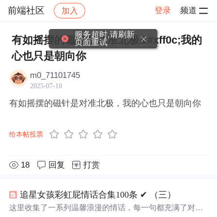
前端社区
登录
频道
加入
帖子详情
社区
前端社区
感慨
服务超时,请刷新
有如摇摆的磁针是对准北极&#xff0c;我的
页面重试
心也只是朝向你
m0_71101745
2025-07-10
有如摇摆的磁针是对准北极，我的心也只是朝向你
给本帖投票
18
回复
打赏
追星女孩彩虹屁情话合集100条 ✔︎ （三）
这里收集了一系列温馨浪漫的情话，每一句都充满了对爱