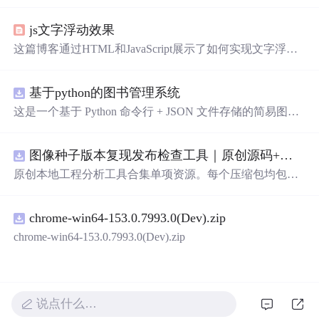
的细腻描绘，从月光到星光，从微笑到眼神，每一刻的感
动都被精
心
记录下来。
js文字浮动效果
这篇博客通过HTML和JavaScript展示了如何实现文字浮动
的效果。作者利用CSS设置元素的绝对定位，JavaScript则
用来随机生成文字的初始位置和透明度变化，营造出文字
基于python的图书管理系统
在页面上随机飘动的视觉效果。此外，文中还包含了对CS
S样式和JavaScript事件监听的运用，增加了互动性和趣味
这是一个基于 Python 命令行 + JSON 文件存储的简易图书
性。
管理系统。 核
心
功能：围绕"图书"和"读者"实现两类实体
管理，以及它们之间的借阅关系。 图书管理：支持图书的
图像种子版本复现发布检查工具｜原创源码+测试+离线报告
添加、删除、修改、搜索（按书名/作者/ISBN），每本书
记录馆藏总数和当前可借数量。 学生管理：支持学生信息
原创本地工程分析工具合集单项资源。每个压缩包均包含
的添加、删除、搜索（按姓名/学号），每人默认最多借阅
完整 JavaScript/Node.js 源码、3 项自动化测试、可复现合
5 本。 借阅管理：借书时自动校验库存是否充足、是否超
成示例、离线 HTML/JSON/SVG 报告、1080×720 真实运
过借阅上限、是否重复借阅；还书时自动判断是否逾期
chrome-win64-153.0.7993.0(Dev).zip
行效果图、README、运行说明、功能清单、MIT License
（期限 30 天）；支持查看全部借阅记录、逾期记录和某人
及原创授权声明。Node.js 18+ 可直接运行，零第三方运行
chrome-win64-153.0.7993.0(Dev).zip
当前在借图书。 技术特点：纯 Python 标准库实现，无需安
依赖，适合开发者进行工程预检、质量审查和交付复核。
装任何第三方依赖；采用分层架构（模型层 → 持久化层
→ 业务层 → 界面层），职责清晰，易于扩展或替换（比
如把 JSON 换成数据库只需改 storage.py）；数据保存在本
说点什么…
地 data/ 目录的 JSON 文件中，关闭程序数据不丢失