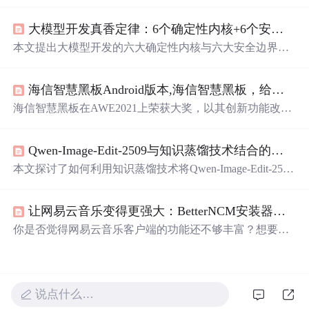
引村上春树对猫脆弱性的描写类比女性敏感性，借米兰·昆
德拉《生命中不能承受之轻》阐释‘轻’与‘重’的辩证关系，
大模型开发真香定律：6个确定性内核+6个安全边界，小白也能秒变AI大神！
并将‘女轻’解读为柔韧、飘逸、富有张力的积极存在方
式，强调其在现实中的韧性与美学价值。
本文提出大模型开发的六大确定性内核与六大安全边界，
涵盖提示词管理、工具调用、上下文控制、API规范、人
机协作与无状态设计等关键技术要点，并提供系统化的学
海信智慧黑板Android版本,海信智慧黑板，给老师减负，再也不用“喝”粉笔末了...
习路径，包含基础、进阶、实战与资源福利四大部分，助
力开发者高效掌握LLM核心技术。
海信智慧黑板在AWE2021上荣获大奖，以其创新功能改变
了传统教学方式。这款产品解放了教师，通过全贴合电容
触控和内置教学软件实现高效教学。同时，其护眼技术和
Qwen-Image-Edit-2509与知识蒸馏技术结合的小模型探索
互动显示功能为学生提供了趣味且健康的课堂体验。此
外，海信智慧黑板还具备拍照、保存教学内容等功能，进
本文探讨了如何利用知识蒸馏技术将Qwen-Image-Edit-2509
一步提升了教学质量和校园生活体验。
大模型的强大图像编辑能力迁移到轻量级小模型中，实现
在移动端和边缘设备上的高效部署。通过软标签学习、特
让网易云音乐变得更强大：BetterNCM安装器的3个使用场景分享
征对齐与多任务损失优化，学生模型可在保持高质量编辑
效果的同时显著降低计算开销，支持实时、离线、低成本
你是否觉得网易云音乐客户端的功能还不够丰富？想要更
的智能图像修改应用。
多个性化设置和增强功能？BetterNCM安装器就是为你准
备的解决方案。这个简洁的工具能让你轻松为网易云音乐
安装插件扩展，开启全新的音乐体验。 ## 从一个音乐爱好
者的视角开始 我第一次接触BetterNCM安装器是因为想要
说点什么…
更精确的歌词显示功能。网易云音乐自带的歌词界面虽然