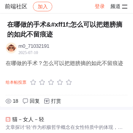
前端社区
登录
频道
加入
帖子详情
社区
前端社区
感慨
在哪做的手术&#xff1f;怎么可以把翅膀摘
的如此不留痕迹
m0_71032191
2025-07-10
在哪做的手术？怎么可以把翅膀摘的如此不留痕迹
给本帖投票
18
回复
打赏
猫－女人－轻
文章探讨‘轻’作为积极哲学概念在女性特质中的体现，援