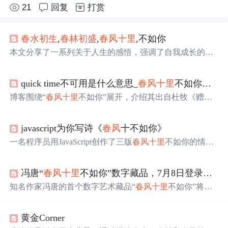
21
回复
打赏
春水
初生
,
春林
初盛
,
春风
十
里
,不如你
本文分享了一系列关于人生的感悟，强调了自我成长的重
要性，并通过励志的话语鼓励读者积极面对生活中的挑
战。
quick time不可用是什么意思_
春风
十
里
不如你，用了什么典故，是什么意思？
博客围绕“
春风
十
里
不如你”展开，介绍其出自杜牧《赠别
二首》之一，后被诗人多有化用，如秦观、姜夔等。还提
到读者对诗句可能有不同联想，最后指出该表述多用于青
javascript为你写诗《
春风
十不如你》
春偶像剧，体现了唐诗宋词对后人的影响力。
一名程序员用JavaScript创作了三版
春风
十
里
不如你的情
诗，展现了从新手到资深的不同编程风格，包括简约版、
抽象封装版和单元测试版。
冯唐“
春风
十
里
不如你”数字藏品，7月8日登录希壤！
知名作家冯唐的首个数字艺术藏品“
春风
十
里
不如你”将于7
月8日在百度希壤商城发售，限量2000份。该藏品采用百度
超级链技术确保唯一性和收藏价值，并能在元宇宙中以多
黄金Corner
模态形式展示。