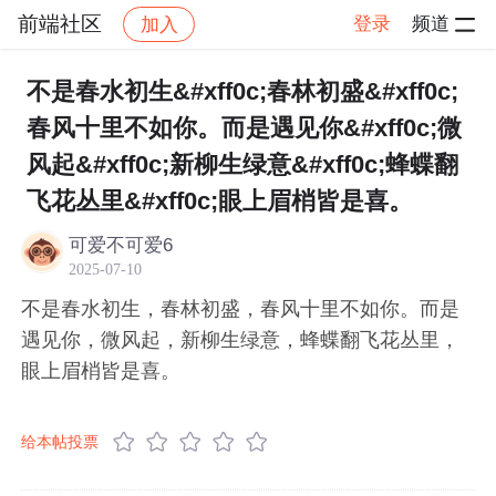
前端社区
登录
频道
加入
帖子详情
社区
前端社区
感慨
不是春水初生&#xff0c;春林初盛&#xff0c;
春风十里不如你。而是遇见你&#xff0c;微
风起&#xff0c;新柳生绿意&#xff0c;蜂蝶翻
飞花丛里&#xff0c;眼上眉梢皆是喜。
可爱不可爱6
2025-07-10
不是春水初生，春林初盛，春风十里不如你。而是
遇见你，微风起，新柳生绿意，蜂蝶翻飞花丛里，
眼上眉梢皆是喜。
给本帖投票