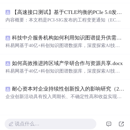
在技术转移、成果转化、技术经纪、知识产权、产业创
新、科技招商等垂直领域的多样化应用场景，研究科技创
【高速接口测试】基于CTLE均衡的PCIe 5.0发射机抖动测量方法：32 GT/s速率下精确评估硅基抖动分量的技术方案
新领域的AI+数智化解决方案，推动科技创新与产业创新
智能化发展。
内容概要：本文档是PCI-SIG发布的工程变更通知（EC
N），针对PCI Express 5.0规范中32.0 GT/s速率下的发送端
（Tx）抖动测量方法进行了更新。新方法采用“抖动测量模
科技中介服务机构如何利用知识图谱提升供需匹配精准度？.docx
式”替代原有的S参数去嵌入法，通过在被测通道应用基于
CTLE的均衡来减少因信道损耗导致的信号退化，从而更准
科易网基于40亿+科创知识图谱数据库，深度探索AI技术
确地评估由芯片内部随机和确定性源产生的抖动。该方法
在技术转移、成果转化、技术经纪、知识产权、产业创
利用测试通道中的时钟模式和其他通道的合规模式，避免
新、科技招商等垂直领域的多样化应用场景，研究科技创
了传统去嵌入过程中高频噪声放大带来的测量不准确性。
如何高效推进跨区域产学研合作与资源共享.docx
新领域的AI+数智化解决方案，推动科技创新与产业创新
对于2.5至16.0 GT/s速率，原有测量方法保持不变。; 适合
智能化发展。
科易网基于40亿+科创知识图谱数据库，深度探索AI技术
人群：从事高速接口设计、验证或测试的工程师，尤其是
在技术转移、成果转化、技术经纪、知识产权、产业创
涉及PC
新、科技招商等垂直领域的多样化应用场景，研究科技创
耐心资本对企业持续性创新投入的影响研究（2010-2024年）
新领域的AI+数智化解决方案，推动科技创新与产业创新
智能化发展。
企业创新活动具有投入周期长、不确定性高和收益实现滞
后等特征，持续稳定的资源支持是保障企业长期创新的重
要基础。耐心资本作为一种强调长期价值创造、具备较高
风险容忍度并积极参与企业治理的资本形态，能够通过缓
解融资约束、优化公司治理结构以及增强企业风险承担能
说点什么…
力，为企业持续开展创新活动提供长期稳定支持 本文基于