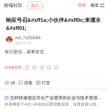
前端社区
登录
频道
加入
帖子详情
社区
前端社区
感慨
响应号召&#xff1a;小伙伴&#xff0c;来灌水
&#xff01;
m0_71033049
2025-07-11
每日爱你，诸事皆宜。
给本帖投票
18
回复
打赏
怎样快速锁定符合产业需求的企业与技术资源？.docx
科易网基于40亿+科创知识图谱数据库，深度探索AI技术