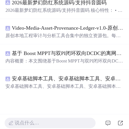
2026最新梦幻防红系统源码/支持抖音圆码
README、运行说明、功能清单、MIT License及原创与授
权声明。解压后进入project目录，执行npm test验证算法，
2026最新梦幻防红系统源码/支持抖音圆码 核心特性： • 多
执行npm run report生成报告，也可通过本地静态服务器打
域名池智能切换，防拦截率99%+ • 抖音官方API对接，生
开网页。运行时零第三方依赖，不包含热点产品或开源项
成真正小程序码 • 完整API接口，支持第三方集成 • 实时数
目源码、Logo、官方截图、论文、生产日志或其他受限素
Video-Media-Asset-Provenance-Ledger-v1.0-原创源码与文档.zip
据统计，多维度分析报表 • 积分系统+邀请返利，运营利器
材。适合前端开发、AI应用工程、测试审计和课程实践。
原创本地工程审计与分析工具合集中的独立资源包。每个
ZIP包含完整源码、3项自动化测试、可复现合成示例、离
线HTML、JSON与SVG报告、1080×720真实运行效果图、
基于 Boost MPPT与双PI闭环双向DCDC的离网光伏储能系统动力学建模及稳态特性分析（Simulink仿真实现）
README、运行说明、功能清单、MIT License及原创与授
权声明。解压后进入project目录，执行npm test验证算法，
内容概要：本文围绕基于Boost MPPT与双PI闭环双向DC-D
执行npm run report生成报告，也可通过本地静态服务器打
C的离网光伏储能系统展开，系统性地研究了其动力学建
开网页。运行时零第三方依赖，不包含热点产品或开源项
模与稳态特性分析，并通过Simulink平台实现了完整的仿真
目源码、Logo、官方截图、论文、生产日志或其他受限素
安卓基础脚本工具、安卓基础脚本工具、安卓基础脚本工具
验证。研究构建了涵盖光伏阵列、最大功率点跟踪（MPP
材。适合前端开发、AI应用工程、测试审计和课程实践。
T）控制、双向DC-DC变换器及储能电池的整体系统架
安卓基础脚本工具、安卓基础脚本工具、安卓基础脚本工
构，采用Boost电路实现高效MPPT控制，并引入电压-电流
具
双闭环PI控制策略，实现对储能系统精确的充放电管理。
文章深入分析了系统在光照强度与环境温度双重扰动下的
动态响应与稳态性能，验证了所提出模型的准确性与控制
策略在不同工况下的鲁棒性与有效性，为离网光伏储能系
统的优化设计与工程应用提供了坚实的理论基础和仿真依
说点什么…
据。; 适合人群：具备电力电子技术、新能源系统或自动控