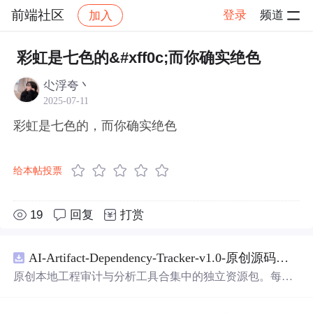
前端社区
登录
频道
加入
帖子详情
社区
前端社区
感慨
彩虹是七色的&#xff0c;而你确实绝色
尐浮夸丶
2025-07-11
彩虹是七色的，而你确实绝色
给本帖投票
19
回复
打赏
AI-Artifact-Dependency-Tracker-v1.0-原创源码与文档.zip
原创本地工程审计与分析工具合集中的独立资源包。每个
ZIP包含完整源码、3项自动化测试、可复现合成示例、离
线HTML、JSON与SVG报告、1080×720真实运行效果图、