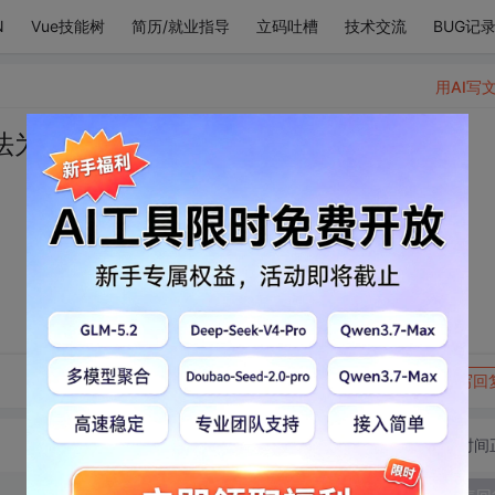
N
Vue技能树
简历/就业指导
立码吐槽
技术交流
BUG记
用AI写
法为你的美丽鼓掌
转发到动态
举报
写回
切换为时间