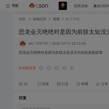
社区活动
赢在CSD
导航
社区
前端社区
感慨
帖子详情
恐龙会灭绝绝对是因为前肢太短没
2025-07-11 23:13:09
m0_71101745
恐龙会灭绝绝对是因为前肢太短没法为你的美丽鼓掌
给本帖投票
25
回复
打赏
分享
收藏
回复