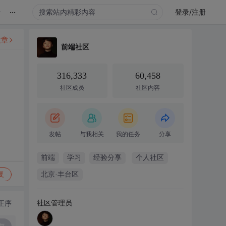
...
录
登录/注册
文章
前端社区
316,333
60,458
社区成员
社区内容
发帖
与我相关
我的任务
分享
前端
学习
经验分享
个人社区
复
北京·丰台区
社区管理员
正序