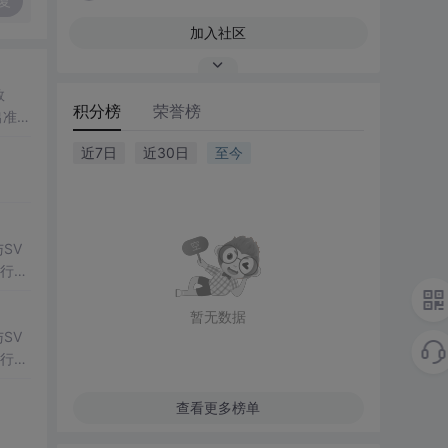
复
加入社区
数
积分榜
荣誉榜
出准确
常方
近7日
近30日
至今
SV
行np
项目
暂无数据
SV
行np
项目
查看更多榜单