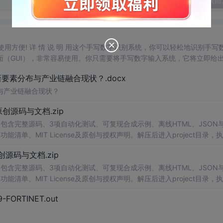
发表回
，使用方便! 详 情 说 明 用这个手写数字识别系统，你可以轻松地识别手写
（GUI），非常容易使用。你只需要将手写数字输入系统，它将立即给
、工作还是日常生活，都能为你提供快速和准确的识别服务。它是一个非
素分布与产业链融合现状？.docx
与产业链融合现状？
.0-原创源码与文档.zip
包含完整源码、3项自动化测试、可复现合成示例、离线HTML、JSON与
能清单、MIT License及原创与授权声明。解压后进入project目录，执
告，也可通过本地静态服务器打开网页。运行时零第三方依赖，不包含热点产品或开源
.0-原创源码与文档.zip
。适合前端开发、AI应用工程、测试审计和课程实践。
包含完整源码、3项自动化测试、可复现合成示例、离线HTML、JSON与
能清单、MIT License及原创与授权声明。解压后进入project目录，执
告，也可通过本地静态服务器打开网页。运行时零第三方依赖，不包含热点产品或开源
29-FORTINET.out
。适合前端开发、AI应用工程、测试审计和课程实践。