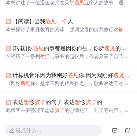
本书讲述了一位退伍老兵在天堂
遇见
五个人的故事，通过
这些
遇见
，他理解了生命的意义，学会了原谅和感恩，找
到了内心的宁静。
【阅读】当我
遇见
一个
人
本书探讨了家庭教育的真谛，强调父母的自我修行对
孩子
成长的重要性。从觉察内心、放下评判，到正确的沟通模
式，解析了如何培养
孩子
的延迟满足能力，以及如何创造
[转载]你
遇见
的事都是因你而生，你所
遇见
的人都是为你而来（自赵星）
健康的亲子关系。书中提出，真正的教育源自父母内心的
觉醒。
在经历了一系列
生活
与事业的起伏后，作者分享了自己如
何从困难中汲取力量，不断成长与进步的心路历程。文章
强调了面对挑战的勇气、自我超越的决心以及选择性记忆
计算机音乐因为我刚好
遇见
你,因为我刚好
遇见
你歌
美好与幸福的重要性。同时，通过引用名言警句，鼓励读
者面对未知和变化时保持乐观与坚韧。文章还探讨了个人
《刚好
遇见
你》是李玉刚的代表作之一，歌曲表达了对生
成长与人际关系之间的微妙平衡，以及如何在快速变化的
命中重要
遇见
的感慨和珍视。歌词简单却深情，讲述了人
社会中保持独立思考与自我提升。
生的相遇与离别，以及这些经历带来的成长和回忆。这首
表达
想
念
孩子
的句子 表达
想
念
孩子
的
歌不仅是李玉刚音乐生涯的
一个
里程碑，也是他对粉丝和
生活
中重要人物的感激之情的表达。
此博客主要整理了思念
孩子
的心情短语、句子等内容，包
含如用青藤比喻相思、借月亮表达思念等多种表达
想
念
孩
子
的方式，还提及因思念
孩子
产生的苦恼及
想
与
孩子
相聚
的期盼。
说点什么…