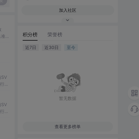
复
加入社区
数
积分榜
荣誉榜
出准确
常方
近7日
近30日
至今
SV
行np
项目
暂无数据
SV
行np
项目
查看更多榜单