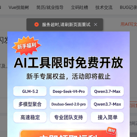
N
Vue技能树
简历/就业指导
立码吐槽
技术交流
BUG记
用AI写
服务超时,请刷新页面重试
闪发光，一样的遥不可及。
可及。
转发到动态
举报
写回
切换为时间