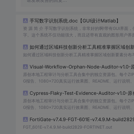
请发表友善的回复…
手写数字识别系统.doc【GUI设计Matlab】
资 源 简 介 手写数字识别系统，非常好的啊!带有GUI界面
字。这个系统不仅功能强大，而且还带有直观的图形用户界面
的识别结果。这个系统可以在各种场景中使用，无论是学校
如何通过区域科技创新分析工具精准掌握区域创新要
便和实用的工具，你一定会喜欢它的！
如何通过区域科技创新分析工具精准掌握区域创新要素分布
Visual-Workflow-Orphan-Node-Auditor-v1
原创本地工程审计与分析工具合集中的独立资源包。每个ZIP
G报告、1080×720真实运行效果图、README、运行说明、功
m test验证算法，执行npm run report生成报
Cypress-Flaky-Test-Evidence-Auditor-v1
源码、Logo、官方截图、论文、生产日志或其他受限素材
原创本地工程审计与分析工具合集中的独立资源包。每个ZIP
G报告、1080×720真实运行效果图、README、运行说明、功
m test验证算法，执行npm run report生成报
FortiGate-v7.4.9-FGT-601E-v7.4.9.M-build28
源码、Logo、官方截图、论文、生产日志或其他受限素材
FGT_601E-v7.4.9.M-build2829-FORTINET.out