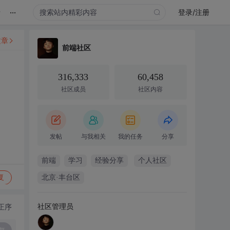
...
录
登录/注册
文章
前端社区
316,333
60,458
社区成员
社区内容
发帖
与我相关
我的任务
分享
前端
学习
经验分享
个人社区
复
北京·丰台区
社区管理员
正序