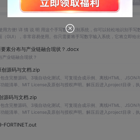
发表回
，使用方便! 详 情 说 明 用这个手写数字识别系统，你可以轻松地识别手写
（GUI），非常容易使用。你只需要将手写数字输入系统，它将立即给
、工作还是日常生活，都能为你提供快速和准确的识别服务。它是一个非
素分布与产业链融合现状？.docx
与产业链融合现状？
.0-原创源码与文档.zip
包含完整源码、3项自动化测试、可复现合成示例、离线HTML、JSON与
能清单、MIT License及原创与授权声明。解压后进入project目录，执
告，也可通过本地静态服务器打开网页。运行时零第三方依赖，不包含热点产品或开源
.0-原创源码与文档.zip
。适合前端开发、AI应用工程、测试审计和课程实践。
包含完整源码、3项自动化测试、可复现合成示例、离线HTML、JSON与
能清单、MIT License及原创与授权声明。解压后进入project目录，执
告，也可通过本地静态服务器打开网页。运行时零第三方依赖，不包含热点产品或开源
29-FORTINET.out
。适合前端开发、AI应用工程、测试审计和课程实践。