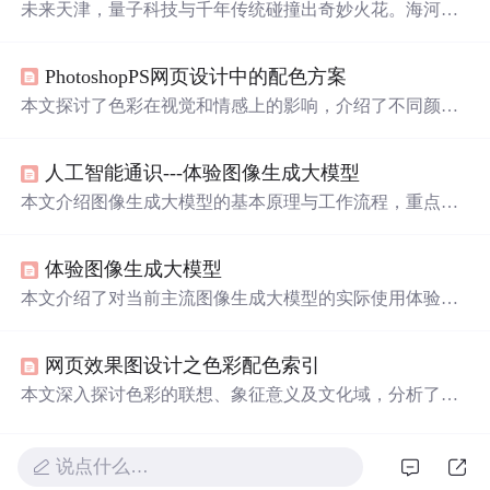
未来天津，量子科技与千年传统碰撞出奇妙火花。海河建
筑用光谱诉说心事，古文化街有AI相声舞台，老洋房靠麻
花能量运转，解放桥化作竖琴，非遗工坊泥人会讲全息历
PhotoshopPS网页设计中的配色方案
史，天津之眼成收集民智的空中大脑，展现传统与未来的
温柔
对话。
本文探讨了色彩在视觉和情感上的影响，介绍了不同颜色
的象征意义及其在设计中的应用。红色代表激情与能量，
橙色激发食欲，黄色吸引注意，绿色令人放松，
蓝色
营造
人工智能通识---体验图像生成大模型
冷静氛围，紫色体现奢华，黑色和白色则分别象征力量与
纯洁。
本文介绍图像生成大模型的基本原理与工作流程，重点讲
解图像嵌入概念及其在CLIP模型中的应用。通过实际体验
主流图文生成平台，帮助理解扩散模型如何根据文本提示
体验图像生成大模型
生成图像，并实践人物、
风
景、建筑及中国
风
四类图像生
成。
本文介绍了对当前主流图像生成大模型的实际使用体验，
涵盖模型的工作原理、输入输出特点及在不同场景下的应
用效果，探讨了其在创意设计与内容生产领域的潜力。
网页效果图设计之色彩配色索引
本文深入探讨色彩的联想、象征意义及文化域，分析了不
同色彩的心理效应与应用场景，包括红色、橙色、黄色、
绿色、
蓝色
、紫色、黑色、白色、灰色等。详细介绍了每
种色彩的具象联想、正面与负面联想及其在不同文化背景
说点什么…
下的意义差异。通过实例说明展示了色彩在网页设计、品