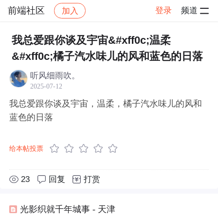
前端社区
登录
频道
加入
帖子详情
社区
前端社区
感慨
我总爱跟你谈及宇宙&#xff0c;温柔
&#xff0c;橘子汽水味儿的风和蓝色的日落
听风细雨吹。
2025-07-12
我总爱跟你谈及宇宙，温柔，橘子汽水味儿的风和
蓝色的日落
给本帖投票
23
回复
打赏
光影织就千年城事 - 天津