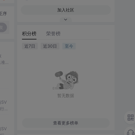
加入社区
正序
复
积分榜
荣誉榜
近7日
近30日
至今
数
出准确
常方
暂无数据
SV
行np
项目
查看更多榜单
SV