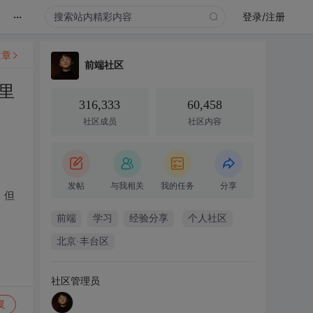
...
录
登录/注册
文章
前端社区
里
316,333
60,458
社区成员
社区内容
发帖
与我相关
我的任务
分享
，但
前端
学习
经验分享
个人社区
北京·丰台区
社区管理员
复