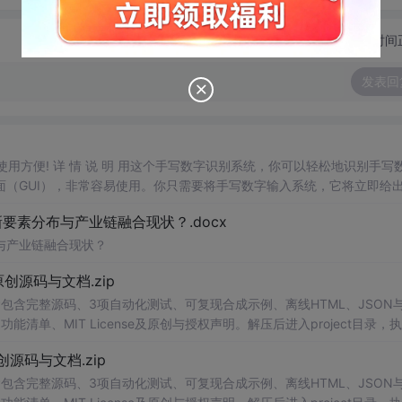
切换为时间
发表回
，使用方便! 详 情 说 明 用这个手写数字识别系统，你可以轻松地识别手写
（GUI），非常容易使用。你只需要将手写数字输入系统，它将立即给
、工作还是日常生活，都能为你提供快速和准确的识别服务。它是一个非
素分布与产业链融合现状？.docx
与产业链融合现状？
.0-原创源码与文档.zip
包含完整源码、3项自动化测试、可复现合成示例、离线HTML、JSON与
能清单、MIT License及原创与授权声明。解压后进入project目录，执
告，也可通过本地静态服务器打开网页。运行时零第三方依赖，不包含热点产品或开源
.0-原创源码与文档.zip
。适合前端开发、AI应用工程、测试审计和课程实践。
包含完整源码、3项自动化测试、可复现合成示例、离线HTML、JSON与