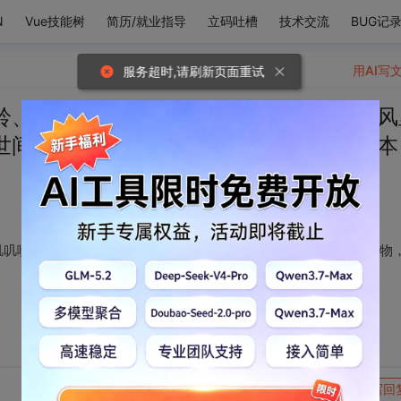
N
Vue技能树
简历/就业指导
立码吐槽
技术交流
BUG记
用AI写
服务超时,请刷新页面重试
铃、伸懒腰的猫咪、叽叽喳喳的小鸟、在风
世间万物，但我更喜欢你，因为你是可爱本
叽叽喳喳的小鸟、在风里翻飞的书页上的漂亮的文字。喜欢世间万物
转发到动态
举报
写回