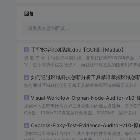
回复
请发表友善的回复…
手写数字识别系统.doc【GUI设计Matlab】
资 源 简 介 手写数字识别系统，非常好的啊!带有GUI界面
字。这个系统不仅功能强大，而且还带有直观的图形用户界面
的识别结果。这个系统可以在各种场景中使用，无论是学校
如何通过区域科技创新分析工具精准掌握区域创新要
便和实用的工具，你一定会
喜欢
它的！
如何通过区域科技创新分析工具精准掌握区域创新要素分布
Visual-Workflow-Orphan-Node-Auditor-v1
原创本地工程审计与分析工具合集中的独立资源包。每个ZIP
G报告、1080×720真实运行效果图、README、运行说明、功
m test验证算法，执行npm run report生成报
Cypress-Flaky-Test-Evidence-Auditor-v1
源码、Logo、官方截图、论文、生产日志或其他受限素材
原创本地工程审计与分析工具合集中的独立资源包。每个ZIP