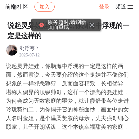
前端社区
登录
频道
加入
帖子详情
社区
前端社区
感慨
服务超时,请刷新
说起灵异娃娃&#xff0c;你脑海中浮现的一
页面重试
定是这样的
尐浮夸丶
2025-07-12
说起灵异娃娃，你脑海中浮现的一定是这样的画
面，然而霞说，今天要介绍的这个鬼娃并不像你们
想象的一样邪恶狰狞，反而面容精致，长相优异，
堪称人偶界的顶级帅哥，这样一个漂亮的瓷娃娃，
为何会成为无数家庭的噩梦，就让霞舒带各位走进
玲珑契约二，为你揭开它的神秘面纱，画面中的女
人名叫金姐，是个温柔贤淑的母亲，丈夫强哥细心
顾家，儿子开朗活泼，这个本该幸福甜美的家庭，