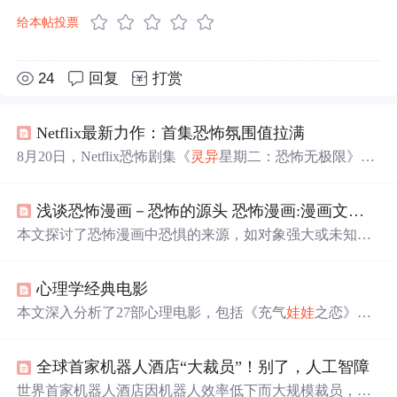
给本帖投票
24
回复
打赏
Netflix最新力作：首集恐怖氛围值拉满
8月20日，Netflix恐怖剧集《
灵异
星期二：恐怖无极限》上
线，共8集。首集《我们的小妹妹》围绕车祸展开，情节惊
悚且情感深刻；第二集《婚纱》登顶榜单，获高分，展现
浅谈恐怖漫画－恐怖的源头 恐怖漫画:漫画文化里的一枝奇葩
人性与宿命。该剧将恐怖氛围营造与亲情、内疚情感完美
结合，值得一看。
本文探讨了恐怖漫画中恐惧的来源，如对象强大或未知，
且人觉得自己可能受害时会恐惧。还介绍了恐怖漫画创作
技术，如利用未知、引发读者共鸣等。同时列举了
灵异
、
心理学经典电影
科幻、不恐而惧等类型的经典恐怖漫画作品，分析其特点
与内涵。
本文深入分析了27部心理电影，包括《充气
娃娃
之恋》、
《吮拇指的人》等，探讨了电影中的孤僻症、ADHD、多
重人格等心理学现象，以及电影艺术与现实真实性的关
全球首家机器人酒店“大裁员”！别了，人工智障
系。从《美丽心灵》到《本能》，从《沉默的羔羊》到
《雨人》，每部电影都揭示了不同的心理状态和人类行为
世界首家机器人酒店因机器人效率低下而大规模裁员，反