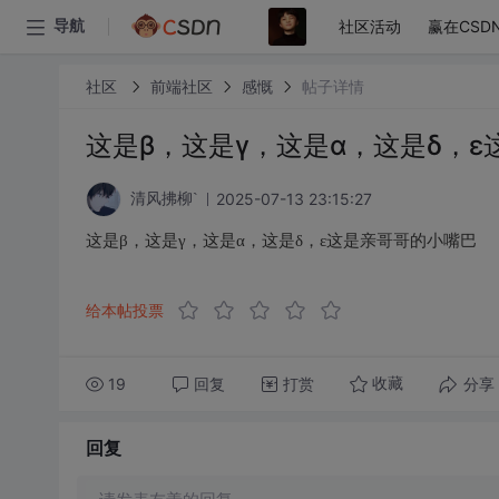
社区活动
赢在CSD
导航
社区
前端社区
感慨
帖子详情
这是β，这是γ，这是α，这是δ，
2025-07-13 23:15:27
清风拂柳`
这是β，这是γ，这是α，这是δ，ε这是亲哥哥的小嘴巴
给本帖投票
19
回复
打赏
分享
收藏
回复