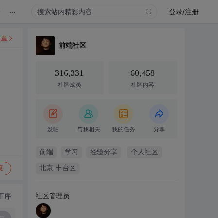
...
录
登录/注册
文章
前端社区
316,331
60,458
社区成员
社区内容
发帖
与我相关
我的任务
分享
前端
学习
经验分享
个人社区
复
北京·丰台区
社区管理员
正序