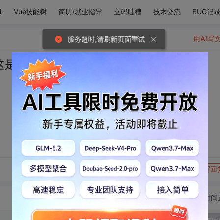
N
Vue技能树
简历/就业指导
立码吐槽
技术交流
BUG记
用AI写
服务超时,请刷新页面重试
ε这是亲哥哥的小嘴巴
转发到动态
举报
写回
切换为时间