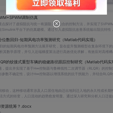
发表回
WM+SPWM调制仿真
点探讨了虚拟阻抗与统一有源阻尼相结合的控制方法，并实现了SVPW
Simulink平台下的仿真建模。通过引入虚拟阻抗改善系统输出阻抗特性
问题，从而提升逆变器在弱电网条件下的并网稳定性与电能质量。研究涵盖
位数回归-短期风电功率预测研究（Matlab代码实现）
果评估，同时拓展涉及正负序分离、中点电位平衡、DPWMA调制等关
回归的短期风电功率预测方法展开研究，旨在提升预测模型在复杂环境下的
ATLAB/Simulink仿真环境的专业人士；; 使用场景及目标：
剖析其数学原理，并引入近端梯度算法进行高效优化求解，有效应对高维稀
深入研究；②支撑学位论文撰写、学术期刊投稿或科研项目申报中的仿
算法实现与仿真实验，利用实际风电数据验证了该方法在不同分位点下的预测
QR的铰接式重型车辆的稳健路径跟踪控制研究（Matlab代码实
持；; 阅读建议：建议读者结合提供的Simulin
。此外，文档还整合了电力系统、机器学习、路径规划等多个领域的相关
数设计与有源阻尼的协同作用机制，深入理解不同调制策略对系统性能的
适合人群：具备扎实的数学基础（如凸优化、统
，提出并实现了基于H∞控制器与鲁棒线性二次调节器（RLQR）的控制
等先进控制技术，全面提升对复杂电网环境下并网系统稳定运行机制的认
力系统调度、智能优化算法或机器学习等领域的科研人员、工程技术人员及研
参数不确定性，设计H∞控制器以增强系统的抗干扰能力，并结合RLQR
Matlab进行仿真验证，对比不同工况下的控制效果，展示了所提方法在
的学者提供可复现、可扩展的Matlab代码实例，便于算法改进与对比实
分析与决策支持工具。; 阅读建议：此资源以算法实现为
重型车辆（如矿用卡车、大
间移动，这种移动通常涉及人口居住地由迁出地到迁入地的永久性或长期
合Matlab代码逐行分析近端梯度算法的迭代流程与收敛特性，重点关注
在模型不确定性和外界扰动条件下的鲁棒控制问题提供算法参考与实现范
生活方式的转变，人口流动的趋势愈发明显。通过深入研究和分析人口迁徙
，拓展至光伏预测、负荷预测等相似应用场景，注重理论推导、代码实现
支撑，建议读者在学习过
策制定、城市规划和社会发展提供有力支持。
源统筹？.docx
深入理解H∞与RLQR控制器的设计流程与参数整定方法，同时可通过修
用能力。
？