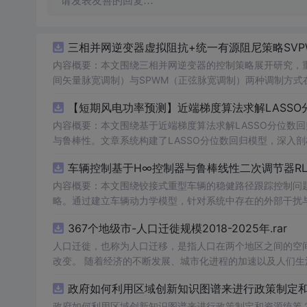
请发表友善的回复…
三相并网逆变器虚拟阻抗+统一有源阻尼策略SVP
内容概要：本文围绕三相并网逆变器的控制策略展开研究，重
间矢量脉宽调制）与SPWM（正弦脉宽调制）两种调制方式在
合统一有源阻尼技术有效抑制LC或LCL滤波器引起的谐振
【短期风电功率预测】近端梯度算法求解LASSO分
制策略的设计、调制算法的实现、动态响应分析及谐波抑制效
术，构建了完整的高性能并网逆变器控制系统仿真体系。; 适合人群：适用于从事电力电子、新能源发电、智能电网及相关领域的研究生、
内容概要：本文围绕基于近端梯度算法求解LASSO分位数
科研人员和工程技术人员，特别是具备三相并网逆变器控制理论基础并熟悉M
与鲁棒性。文章系统构建了LASSO分位数回归模型，深入
①用于高校与科研机构开展并网逆变器稳定性与控制策略的
据与异常值干扰等问题。通过Matlab平台完成了完整的
车辆控制基于H∞控制器与鲁棒线性二次调节器RL
工作；③为企业研发高性能、高可靠性的并网逆变器产品提供先进的控制方案与技术原型支
能，结果表明其相较于传统方法具有更强的稳定性和准确性
k模型文件进行实际操作与仿真验证，重点关注虚拟阻抗参
方向与技术应用案例，突出该方法在新能源预测与智能优化中的广泛适用性与实践价值。; 
内容概要：本文围绕铰接式重型车辆的稳健路径跟踪控制问题
并可进一步拓展学习文中提及的正负序控制、中点电位平衡
计学习）与Matlab编程能力，从事新能源发电预测、电
略。通过建立车辆动力学模型，针对系统中存在的外部干扰与
平。
生。; 使用场景及目标：①应用于短期风电功率预测，增强模型对噪声、异常值及非平稳特性的适应能力，提升电网调度的安全性与经济
控制性能，在保证稳定性的同时提升路径跟踪精度。研究利用
367个地级市-人口迁徙规模2018-2025年.rar
性；②为研究LASSO回归、分位数回归及近端梯度优化算法
行驶环境下的优越性与鲁棒性。; 适合人群：具备自动控制理论基础、车辆工程或自动化相关背景，熟悉Matlab/Simulink仿真工具，从事
③作为可再生能源消纳、电力市场出清、微网能量管理等工程场景下的核心数据
智能车辆控制、路径跟踪算法研究的研究生、科研人员及工程技术人员。; 使用场景及目标：①应用于铰接式
人口迁徙，也称为人口迁移，是指人口在两个地区之间的空
核心，建议读者在掌握LASSO与分位数回归理论基础上，结
型拖挂车）的自动驾驶路径跟踪控制系统设计；②为解决存
改变。 随着经济的不断发展、城市化进程的加速以及人们
项与损失函数的权衡机制。同时可借鉴文中丰富的科研案例
③服务于高校科研项目、毕业论文或工业界智能运输系统的技术开发。; 阅读建议：此资源以Matlab代码为核心
度、月度数据，我们能够更深入地理解这一社会现象，为政
政府如何利用区域创新知识图谱来进行政策制定和资
验验证的深度融合。
程中结合控制理论基础知识，运行并调试所提供的仿真程序，
型参数或引入新的扰动场景进行拓展性实验，以增强实际应
政府如何利用区域创新知识图谱来进行政策制定和资源统筹