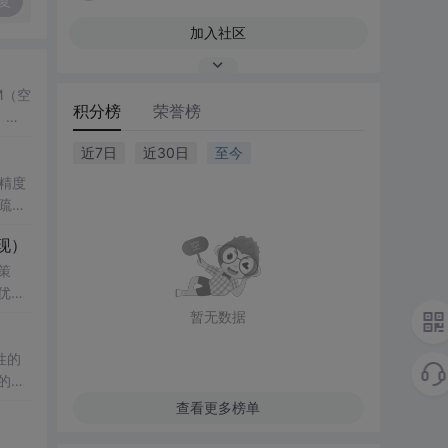
复
加入社区
M（空
积分榜
荣誉榜
，结
了控
近7日
近30日
至今
键技
精度
疏数
真验证
性
现）
科研
影响，
策
知水
究
优化
复杂
暂无数据
验；
性的
正则化
例；
的年
与实
查看更多榜单
改模