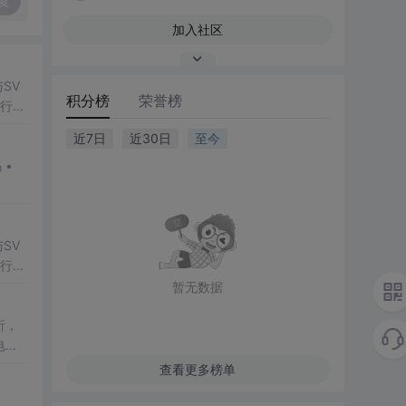
复
加入社区
SV
积分榜
荣誉榜
行np
项目
近7日
近30日
至今
SV
行np
项目
暂无数据
析，
电池
章深
查看更多榜单
性与