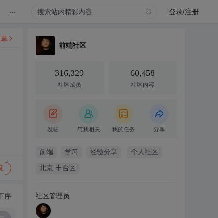
...
录
登录/注册
文章
前端社区
316,329
60,458
社区成员
社区内容
发帖
与我相关
我的任务
分享
前端
学习
经验分享
个人社区
复
北京·丰台区
社区管理员
正序