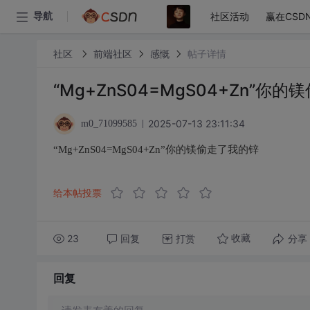
社区活动
赢在CSD
导航
社区
前端社区
感慨
帖子详情
“Mg+ZnS04=MgS04+Zn”你
2025-07-13 23:11:34
m0_71099585
“Mg+ZnS04=MgS04+Zn”你的镁偷走了我的锌
给本帖投票
23
回复
打赏
分享
收藏
回复