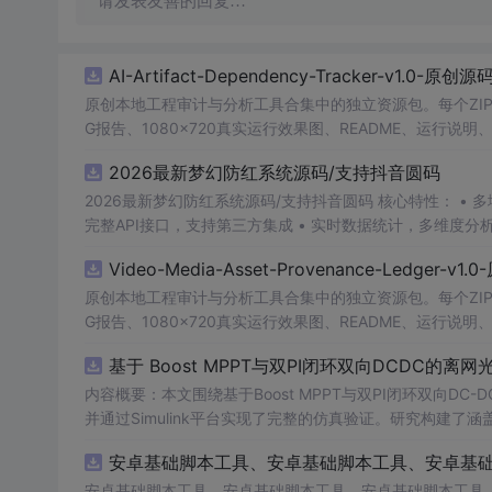
请发表友善的回复…
AI-Artifact-Dependency-Tracker-v1.0-原创
原创本地工程审计与分析工具合集中的独立资源包。每个ZIP
G报告、1080×720真实运行效果图、README、运行说明、功
m test验证算法，执行npm run report生成报
2026最新梦幻防红系统源码/支持抖音圆码
源码、Logo、官方截图、论文、生产日志或其他受限素材
2026最新梦幻防红系统源码/支持抖音圆码 核心特性： • 多域名池智能切换，防拦截率99%+ • 抖音官方API对接，生成真正小程序码 •
完整API接口，支持第三方集成 • 实时数据统计，多维度分
Video-Media-Asset-Provenance-Ledger-v
原创本地工程审计与分析工具合集中的独立资源包。每个ZIP
G报告、1080×720真实运行效果图、README、运行说明、功
m test验证算法，执行npm run report生成报
基于 Boost MPPT与双PI闭环双向DCDC的
源码、Logo、官方截图、论文、生产日志或其他受限素材
内容概要：本文围绕基于Boost MPPT与双PI闭环双向
并通过Simulink平台实现了完整的仿真验证。研究构建了
的整体系统架构，采用Boost电路实现高效MPPT控制，
安卓基础脚本工具、安卓基础脚本工具、安卓基
入分析了系统在光照强度与环境温度双重扰动下的动态响应
有效性，为离网光伏储能系统的优化设计与工程应用提供了坚实的理论基础和仿真依据。; 
安卓基础脚本工具、安卓基础脚本工具、安卓基础脚本工具