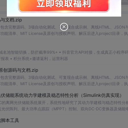
发表回
源码与文档.zip
包含完整源码、3项自动化测试、可复现合成示例、离线HTML、JSON与
能清单、MIT License及原创与授权声明。解压后进入project目录，执
告，也可通过本地静态服务器打开网页。运行时零第三方依赖，不包含热点产品或开源
。适合前端开发、AI应用工程、测试审计和课程实践。
析报表 • 积分系统+邀请返利，运营利器
1.0-原创源码与文档.zip
包含完整源码、3项自动化测试、可复现合成示例、离线HTML、JSON与
能清单、MIT License及原创与授权声明。解压后进入project目录，执
告，也可通过本地静态服务器打开网页。运行时零第三方依赖，不包含热点产品或开源
离网光伏储能系统动力学建模及稳态特性分析（Simulink仿真实现）
。适合前端开发、AI应用工程、测试审计和课程实践。
DC-DC的离网光伏储能系统展开，系统性地研究了其动力学建模与稳态特性分
涵盖光伏阵列、最大功率点跟踪（MPPT）控制、双向DC-DC变换器及储能
并引入电压-电流双闭环PI控制策略，实现对储能系统精确的充放电管理。文
础脚本工具
与稳态性能，验证了所提出模型的准确性与控制策略在不同工况下的鲁棒
适合人群：具备电力电子技术、新能源系统或自