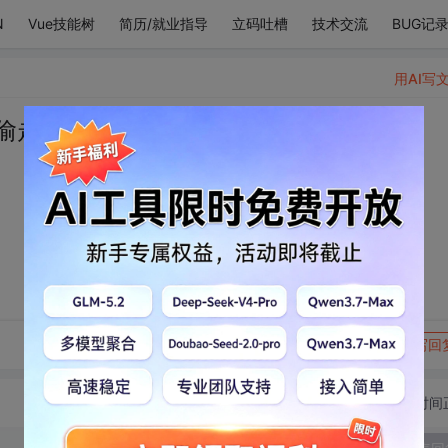
N
Vue技能树
简历/就业指导
立码吐槽
技术交流
BUG记
用AI写
的镁偷走了我的锌
转发到动态
举报
写回
切换为时间