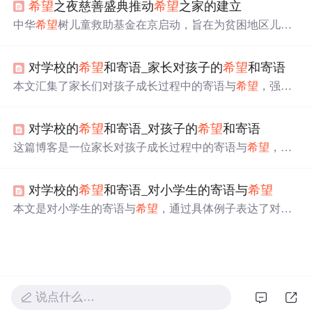
希望
之夜慈善盛典推动
希望
之家的建立
的基础上，人们应该更多地朝着
希望
的方向前进。
中华
希望
树儿童救助基金在京启动，旨在为贫困地区儿童
提供营养、早教、医疗救助。基金计划建立“
希望
之家”，
每年义诊千人，提供大病救助，免费发放健康、教育资料
对学校的
希望
和寄语_家长对孩子的
希望
和寄语
和营养品。王晓棠、刘烨等嘉宾通过义卖支持基金。
本文汇集了家长们对孩子成长过程中的寄语与
希望
，强调
勤奋学习、乐观向上的重要性，并表达了对孩子健康快乐
成长的美好愿望。
对学校的
希望
和寄语_对孩子的
希望
和寄语
这篇博客是一位家长对孩子成长过程中的寄语与
希望
，包
括了对孩子的性格塑造、学业进步及未来发展的期待。
对学校的
希望
和寄语_对小学生的寄语与
希望
本文是对小学生的寄语与
希望
，通过具体例子表达了对学
生们的鼓励和期待，如盖彦龙的积极思考，王奕栋的认真
态度，冯俊豪的热情大方，曹书浩的聪明可爱以及刘昕浩
的聪明好动。
说点什么…