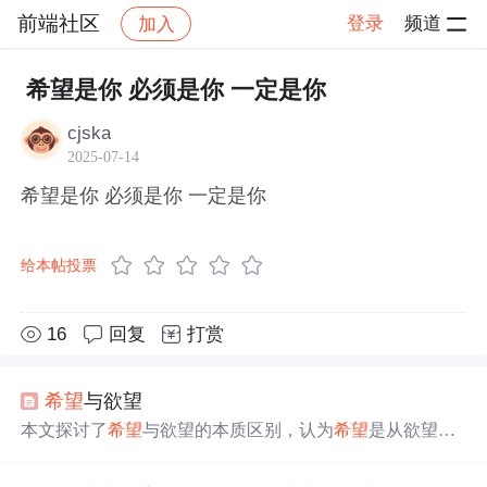
前端社区
登录
频道
加入
帖子详情
社区
前端社区
感慨
希望是你 必须是你 一定是你
cjska
2025-07-14
希望是你 必须是你 一定是你
给本帖投票
16
回复
打赏
希望
与欲望
本文探讨了
希望
与欲望的本质区别，认为
希望
是从欲望层
超脱出来的，更侧重于社会化的愿望和精神层面的追求，
而欲望更接近人的本能。文章强调了在满足
一定
生活需要