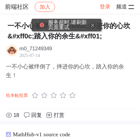
前端社区
登录
频道
加入
帖子详情
社区
前端社区
感慨
服务超时,请刷新
一不小心被绊倒了&#xff0c;摔进你的心坎
页面重试
&#xff0c;踏入你的余生&#xff01;
m0_71249349
2025-07-14
一不小心被绊倒了，摔进你的心坎，踏入你的余
生！
给本帖投票
18
回复
打赏
MathHub-v1 source code