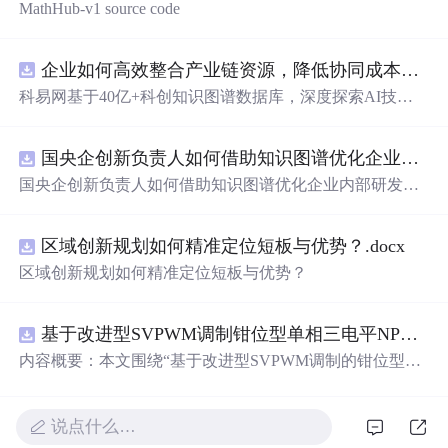
MathHub-v1 source code
企业如何高效整合产业链资源，降低协同成本？.docx
科易网基于40亿+科创知识图谱数据库，深度探索AI技术
在技术转移、成果转化、技术经纪、知识产权、产业创
新、科技招商等垂直领域的多样化应用场景，研究科技创
国央企创新负责人如何借助知识图谱优化企业内部研发资源协同？.docx
新领域的AI+数智化解决方案，推动科技创新与产业创新
智能化发展。
国央企创新负责人如何借助知识图谱优化企业内部研发资
源协同？
区域创新规划如何精准定位短板与优势？.docx
区域创新规划如何精准定位短板与优势？
基于改进型SVPWM调制钳位型单相三电平NPC逆变器中点电位平衡仿真
内容概要：本文围绕“基于改进型SVPWM调制的钳位型单
相三电平NPC逆变器中点电位平衡”展开仿真研究，系统探
讨了如何通过改进的空间矢量脉宽调制（SVPWM）策略
有效抑制单相三电平中性点钳位（NPC）逆变器中存在的
说点什么…
中点电位漂移问题。研究依托Simulink仿真平台构建系统模