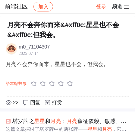
前端社区
登录
频道
加入
帖子详情
社区
前端社区
感慨
月亮不会奔你而来&#xff0c;星星也不会
&#xff0c;但我会。
m0_71104307
2025-07-14
月亮不会奔你而来，星星也不会，但我会。
给本帖投票
22
回复
打赏
塔罗牌之
星星
和
月亮
：
月亮
象征依赖、敏感、保守秘密
这篇文章探讨了塔罗牌中的两张牌——
星星
和
月亮
，它们