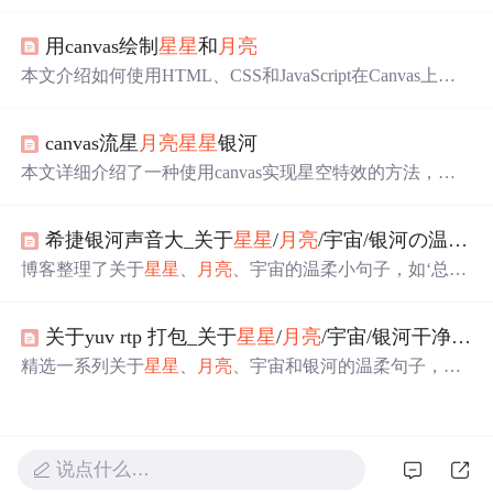
分别代表希望、创造力和情感的困扰。作者灵遁者王银通
过解读牌面，揭示了这两张牌在个人生活中的正位和逆位
用canvas绘制
星星
和
月亮
含义，以及它们在事业和感情方面的指导意义。
本文介绍如何使用HTML、CSS和JavaScript在Canvas上绘
制动态星空与月相动画，包括绘制
星星
和
月亮
的基本原理
及实现代码。
canvas流星
月亮
星星
银河
本文详细介绍了一种使用canvas实现星空特效的方法，包
括
月亮
、
星星
及流星的生成与动画效果。通过随机生成
星
星
位置、大小和透明度变化，以及流星的动态轨迹，营造
希捷银河声音大_关于
星星
/
月亮
/宇宙/银河の温柔小句子
出逼真的夜空景象。
博客整理了关于
星星
、
月亮
、宇宙的温柔小句子，如‘总有
一天人间日落和星光我只陪着你看’等，展现了浪漫的氛
围，还提到若银河有声音的遐想，内容整理自网络。
关于yuv rtp 打包_关于
星星
/
月亮
/宇宙/银河干净句子
精选一系列关于
星星
、
月亮
、宇宙和银河的温柔句子，每
句都充满了文艺气息，触动人心。这里有星光与梦想，也
有深情与远方。
说点什么…