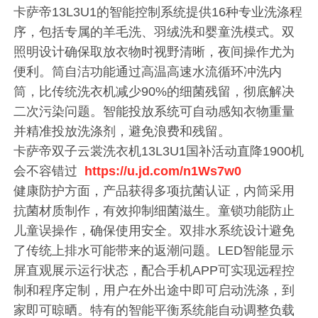
卡萨帝13L3U1的智能控制系统提供16种专业洗涤程
序，包括专属的羊毛洗、羽绒洗和婴童洗模式。双
照明设计确保取放衣物时视野清晰，夜间操作尤为
便利。筒自洁功能通过高温高速水流循环冲洗内
筒，比传统洗衣机减少90%的细菌残留，彻底解决
二次污染问题。智能投放系统可自动感知衣物重量
并精准投放洗涤剂，避免浪费和残留。
卡萨帝双子云裳洗衣机13L3U1国补活动直降1900机
会不容错过
https://u.jd.com/n1Ws7w0
健康防护方面，产品获得多项抗菌认证，内筒采用
抗菌材质制作，有效抑制细菌滋生。童锁功能防止
儿童误操作，确保使用安全。双排水系统设计避免
了传统上排水可能带来的返潮问题。LED智能显示
屏直观展示运行状态，配合手机APP可实现远程控
制和程序定制，用户在外出途中即可启动洗涤，到
家即可晾晒。特有的智能平衡系统能自动调整负载