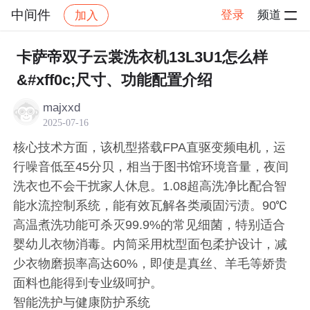
中间件
登录
频道
加入
帖子详情
社区
中间件
卡萨帝双子云裳洗衣机13L3U1怎么样
&#xff0c;尺寸、功能配置介绍
majxxd
2025-07-16
核心技术方面，该机型搭载FPA直驱变频电机，运
行噪音低至45分贝，相当于图书馆环境音量，夜间
洗衣也不会干扰家人休息。1.08超高洗净比配合智
能水流控制系统，能有效瓦解各类顽固污渍。90℃
高温煮洗功能可杀灭99.9%的常见细菌，特别适合
婴幼儿衣物消毒。内筒采用枕型面包柔护设计，减
少衣物磨损率高达60%，即使是真丝、羊毛等娇贵
面料也能得到专业级呵护。
智能洗护与健康防护系统