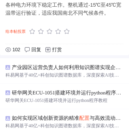
各种电力环境下稳定工作。整机通过-15℃至45℃宽
温带运行验证，适应我国南北不同气候条件。
给本帖投票
102
回复
打赏
产业园区运营负责人如何利用知识图谱实现企业精准对接与协同？.docx
科易网基于40亿+科创知识图谱数据库，深度探索AI技术
在技术转移、成果转化、技术经纪、知识产权、产业创
新、科技招商等垂直领域的多样化应用场景，研究科技创
研华网关ECU-1051搭建环境并运行python程序教程
新领域的AI+数智化解决方案，推动科技创新与产业创新
智能化发展。
研华网关ECU-1051搭建环境并运行python程序教程
如何实现区域创新资源的精准
配置
与高效流动？.docx
科易网基于40亿+科创知识图谱数据库，深度探索AI技术