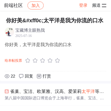
前端社区
登录
频道
加入
帖子详情
社区
前端社区
感慨
你好美&#xff0c;太平洋是我为你流的口水
宝藏博主眼熟我
2025-07-16
你好美，太平洋是我为你流的口水
给本帖投票
22
回复
打赏
雀巢、宝洁、欧莱雅、汉高、爱茉莉
太平洋
等消费品巨头亮相第八届进博会 |
第八届中国国际进口博览会于上海举行，雀巢、宝洁、欧
莱雅、汉高、爱茉莉
太平洋
等全球消费品巨头展示最新产
品与技术创新，聚焦营养健康、
美
妆科技、可持续发展及