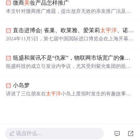
微商
美
妆产品怎样推广
个性化消费趋势，体现对中国市场的深度布局与长期承
诺。
本文针对微商推广难题，提出放弃无效的亲友推广法及盲
目刷屏行为，转而聚焦于运用正确的方法和技术吸引精准
客源。文章建议微商应当开拓陌生市场，并通过在特定平
直击进博会| 雀巢、欧莱雅、爱茉莉
太平洋
、诺华、西门子医疗、拜耳、江森自控、霍尼韦尔、3M等全球知名企业连续第七次亮相进博会...
台发布相关内容来吸引目标客户群体。
2024年11月5日，第七届中国国际进口博览会在上海开幕，
雀巢、欧莱雅等全球知名企业携新产品、新应用亮相。雀
巢展示多业务单元商品；欧莱雅三馆联动，带来多款首发
瓴盛和展讯不是“仇家”，物联网市场宽广的像
太平
新品；诺华展示创新药物等，各企业均展示了自身在不同
领域的成果与实力。
瓴盛科技的成立引发业内争议，尤其受到紫光集团的批
评。本文分析了这一事件背后的原因，指出竞争有助于产
业发展，并强调了健康市场竞争的重要性。
小岛梦
讲述了三位朋友在
太平洋
小岛上度假时发生的有趣故事，
包括他们在沙滩上享受
美
景、品尝椰子及与其他游客互动
的经历。
说点什么…