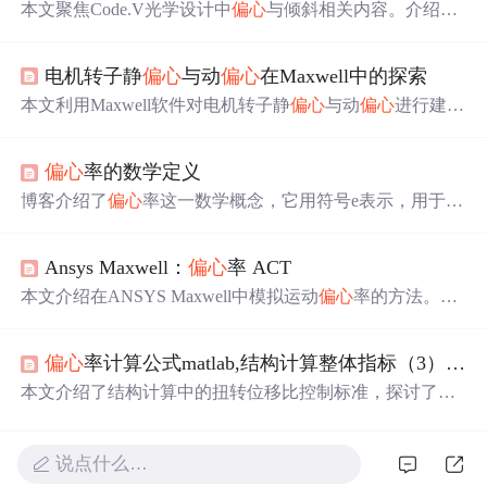
本文聚焦Code.V光学设计中
偏心
与倾斜相关内容。介绍了
偏心
与倾斜的两种形式，包括默认以表面顶点为基准点和
以空间任意点为原点。还阐述了多种
偏心
类型，如基本、
电机转子静
偏心
与动
偏心
在Maxwell中的探索
偏心
和回归等，以及不同类型的特点和作用，如局部坐标
与全局坐标的转换等。
本文利用Maxwell软件对电机转子静
偏心
与动
偏心
进行建
模，对比正常工况下的磁密、反电势、电磁力及转矩等关
键性能指标。结果显示，两类
偏心
均导致磁场分布畸变，
偏心
率的数学定义
引起反电势波形失真和转矩波动，尤其动
偏心
使动态特性
更加复杂，影响电机稳定性与可靠性。
博客介绍了
偏心
率这一数学概念，它用符号e表示，用于描
述圆锥曲线形状。阐述了椭圆、抛物线、双曲线和圆的
偏
心
率特点及取值范围，还给出椭圆和双曲线
偏心
率的数学
Ansys Maxwell：
偏心
率 ACT
表达式。
偏心
率可量化圆锥曲线偏离圆形的程度，能区分
不同圆锥截面类型。
本文介绍在ANSYS Maxwell中模拟运动
偏心
率的方法。
偏
心
率建模对电机仿真很重要，可通过Maxwell Eccentricity W
izard评估对准误差影响。文中阐述了
偏心
率类型，包括旋
偏心
率计算公式matlab,结构计算整体指标（3）——扭转位移比及楼层
转部件和旋转轴
偏心
率，还给出使用向导的分步指南、设
置结果、相关建议，强调正确建模对仿真准确性的重要
本文介绍了结构计算中的扭转位移比控制标准，探讨了其
性。
与结构规则性的关系，并详细解释了
偏心
率的概念，指出
在高层钢结构中尤其需要注意
偏心
率指标。同时，说明了
扭转位移比与
偏心
率的关系，以及它们如何共同影响结构
说点什么…
的规则性。