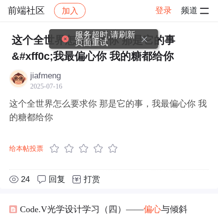
前端社区
登录
频道
加入
帖子详情
社区
前端社区
感慨
服务超时,请刷新
这个全世界怎么要求你 那是它的事
页面重试
&#xff0c;我最偏心你 我的糖都给你
jiafmeng
2025-07-16
这个全世界怎么要求你 那是它的事，我最偏心你 我
的糖都给你
给本帖投票
24
回复
打赏
Code.V光学设计学习（四）——
偏心
与倾斜