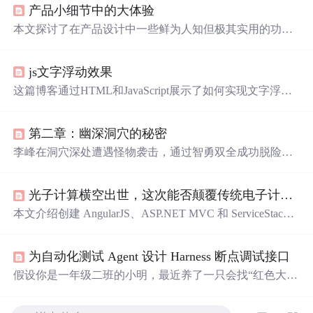
产品小细节中的大体验
本文探讨了在产品设计中一些鲜为人知但极其实用的功能
细节。例如MIUI系统的
手电筒
长亮功能、故宫应用中考虑
单手操作的拍照设计、小米手机的防误触模式等，这些细
js文字浮动效果
节展示了设计师对用户体验的关注。
这篇博客通过HTML和JavaScript展示了如何实现文字浮动
的效果。作者利用CSS设置元素的绝对定位，JavaScript则
用来随机生成文字的初始位置和透明度变化，营造出文字
第二章：幽深洞穴的秘密
在页面上随机飘动的视觉效果。此外，文中还包含了对CS
S样式和JavaScript事件监听的运用，增加了互动性和趣味
李峰在洞穴深处遭遇怪物袭击，通过智勇双全成功脱险，
性。
并发现了好友王杰的遗体及一件与他失踪有关的神秘宝
物。
光子计算横空出世，这次能否颠覆传统电子计算？科学家：未来已来
本文介绍创建 AngularJS、ASP.NET MVC 和 ServiceStack
应用程序的方法，包括使用哈希 URL 导航、ASP.NET 捆
绑和
缩小
功能，探讨应用安全保护、认证方式、缓存提供
为自动化测试 Agent 设计 Harness 断点调试接口
程序选择、数据持久化配置等内容，还提及开发中常见问
题及解决方法，最后展望未来开发方向。
假设你是一年级二班的小明，最近养了一只会找“红色大花
朵登录按钮”的智能萤火虫小A（也就是Web测试Agent）。
你把小A放进漆黑一片的“我的学校网站花园”（测试环