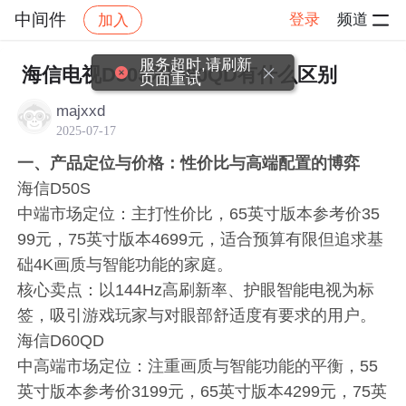
中间件
登录
频道
加入
帖子详情
社区
中间件
服务超时,请刷新
海信电视D50S和D60QD有什么区别
页面重试
majxxd
2025-07-17
一、产品定位与价格：性价比与高端配置的博弈
海信D50S
中端市场定位：主打性价比，65英寸版本参考价35
99元，75英寸版本4699元，适合预算有限但追求基
础4K画质与智能功能的家庭。
核心卖点：以144Hz高刷新率、护眼智能电视为标
签，吸引游戏玩家与对眼部舒适度有要求的用户。
海信D60QD
中高端市场定位：注重画质与智能功能的平衡，55
英寸版本参考价3199元，65英寸版本4299元，75英