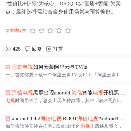
“性价比+护眼”为核心，D60QD以“画质+智能”为卖
点，最终选择需结合自身使用场景与预算偏好。
给本帖投票
428
回复
打赏
海信
电视
如何安装阿里云盘TV版
一、首先你要下载一个阿里云盘TV版1.1.0 「阿里云盘TV
1.1.0」https://www.aliyundrive.com/s/gGcE18qaKmA 二、把
软件下载装在U盘里面。 三、把
海信
电视
设置里面的商场
海信
电视
黑屏出现android,
海信
智能
电视
开机黑屏原因和解决办法
模式打开。 三、U盘插到
海信
电视
上，查找U盘里面的文
件，直接安装即可。 ...
电视
时间用长了，总会出现各种故障，其中比较常见的就
是开机黑屏，那这到底是由于什么原因造成的呢？今天，
小编将和大家一起来看一下
海信
电视
开机黑屏的原因及其
android 4.4.2
海信
电视
,ROOT
海信
电视
Android4.0的详细步骤
解决方法。
海信
智能
电视
开机黑屏原因汇总：一、总描述
海信
电视
机无图像故障表现多样，常见故障形式有两种，
如何将软件安装在插有U盘或SD卡的
电视
上请移步我今年