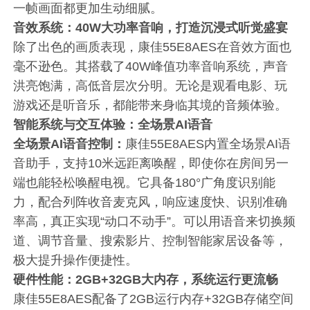
一帧画面都更加生动细腻。
音效系统：40W大功率音响，打造沉浸式听觉盛宴
除了出色的画质表现，康佳55E8AES在音效方面也
毫不逊色。其搭载了40W峰值功率音响系统，声音
洪亮饱满，高低音层次分明。无论是观看电影、玩
游戏还是听音乐，都能带来身临其境的音频体验。
智能系统与交互体验：全场景AI语音
全场景AI语音控制：
康佳55E8AES内置全场景AI语
音助手，支持10米远距离唤醒，即使你在房间另一
端也能轻松唤醒电视。它具备180°广角度识别能
力，配合列阵收音麦克风，响应速度快、识别准确
率高，真正实现“动口不动手”。可以用语音来切换频
道、调节音量、搜索影片、控制智能家居设备等，
极大提升操作便捷性。
硬件性能：2GB+32GB大内存，系统运行更流畅
康佳55E8AES配备了2GB运行内存+32GB存储空间