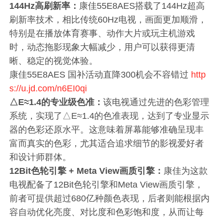
144Hz高刷新率：
康佳55E8AES搭载了144Hz超高
刷新率技术，相比传统60Hz电视，画面更加顺滑，
特别是在播放体育赛事、动作大片或玩主机游戏
时，动态拖影现象大幅减少，用户可以获得更清
晰、稳定的视觉体验。
康佳55E8AES 国补活动直降300机会不容错过
http
s://u.jd.com/n6EI0qi
△E≈1.4的专业级色准：
该电视通过先进的色彩管理
系统，实现了△E≈1.4的色准表现，达到了专业显示
器的色彩还原水平。这意味着屏幕能够准确呈现丰
富而真实的色彩，尤其适合追求细节的影视爱好者
和设计师群体。
12Bit色轮引擎 + Meta View画质引擎：
康佳为这款
电视配备了12Bit色轮引擎和Meta View画质引擎，
前者可提供超过680亿种颜色表现，后者则能根据内
容自动优化亮度、对比度和色彩饱和度，从而让每