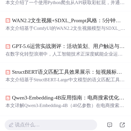
本文介绍了一个使用Python爬虫从API获取彩虹屁，并通过
tkinter模块创建GUI的彩虹屁生成器。该程序经pyinstaller打
包后，可在无Python环境下运行。
WAN2.2文生视频+SDXL_Prompt风格：5分钟快速上手中文提示词视频生成
本文介绍基于ComfyUI的WAN2.2文生视频模型与SDXL_Pr
ompt风格镜像，实现5分钟内使用中文提示词生成高质量短
视频。涵盖环境一键启动、中文提示词四要素构建、视频
GPT-5.6运营实战测评：活动策划、用户触达与复盘分析
尺寸与时长优化、6种预设风格应用，以及Motion Smoot
h、Seed锁定、主体权重增强三大零代码优化方法，全部操
在数字化转型浪潮中，人工智能技术正深度赋能企业运
作可视化点选
完成
，无需编程或参数调试。
营。其核心原理在于通过大语言模型强大的自然语言处理
与生成能力，理解复杂业务需求并输出结构化内容。这一
StructBERT语义匹配工具效果展示：短视频标题与文案语义相关性分析
技术价值在于将运营人员从大量重复性、程式化的脑力劳
动中解放出来，显著提升内容生产与数据分析的效率。其
本文介绍基于StructBERT-Large中文模型的语义匹配工具，
典型应用场景覆盖了从市场活动策划、多渠道内容生成到
聚焦短视频场景下的标题与文案语义相关性分析。工具支
效果复盘分析的全链路运营工作。本文聚焦于GPT-5.6模
持本地化、GPU加速推理，具备精准语义理解、上下文感
型，通过模拟真实的“
夏日
焕新”会员激活活动，系统测评
Qwen3-Embedding-4B应用指南：电商搜索优化实战案例
知及复杂句式处理能力，可量化输出相似度并可视化分级
了其在解决运营核心痛点——如**活动方案策划**的创意
（高/中/低匹配）。适用于内容质量管控、创作辅助与批量
本文详解Qwen3-Embedding-4B（40亿参数）在电商搜索优
与逻辑构建、**用户触达**的跨渠道内容适配等方面的
审核等NLP落地任务。
化中的落地实践，涵盖零代码镜像开箱、同义词匹配、场
景化查询理解、品类认知对齐等核心能力。通过真实案例
验证其在解决‘充电宝/移动电源’‘送长辈/血压计’‘防晒衣/冰
说点什么…
丝衬衫’等语义鸿沟问题上的有效性，并揭示32768维向量