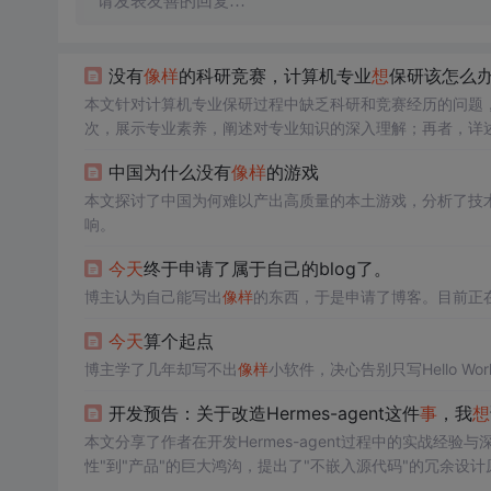
请发表友善的回复…
没有
像样
的科研竞赛，计算机专业
想
保研该怎么办
本文针对计算机专业保研过程中缺乏科研和竞赛经历的问题
次，展示专业素养，阐述对专业知识的深入理解；再者，详
经历；此外，主动联系导师套磁，展现热情与积极性；最后
中国为什么没有
像样
的游戏
校。
本文探讨了中国为何难以产出高质量的本土游戏，分析了技
响。
今天
终于申请了属于自己的blog了。
博主认为自己能写出
像样
的东西，于是申请了博客。目前正在
今天
算个起点
博主学了几年却写不出
像样
小软件，决心告别只写Hello W
开发预告：关于改造Hermes-agent这件
事
，我
想
本文分享了作者在开发Hermes-agent过程中的实战经验
性"到"产品"的巨大鸿沟，提出了"不嵌入源代码"的冗余设计
并设计了RalphLoop+费曼验证的自主循环体来确保执行