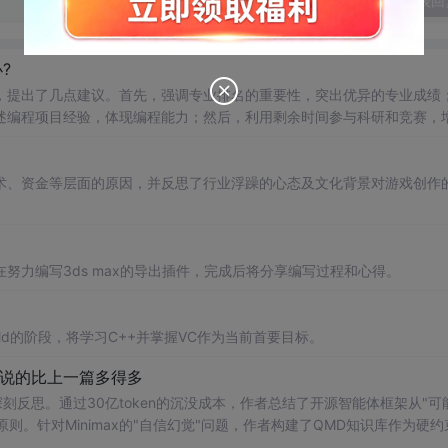
发表回
?
，提出了几点建议。首先，强调专业排名的重要性，突出优异的专业成绩
述编程项目经验，体现编程能力；然后，利用剩余时间参与科研和竞赛，
，硬实力始终是关键，不断提升自我。希望每位保研同学都能成功上岸心
术、资金等层面的原因，并反思了行业浮躁的心态及文化背景对游戏创作
努力编写3ds max的导出插件，完成后将分享编写过程和心得。
orld的阶段，将学习C++并掌握VC作为当前首要目标。
说的比上一篇多得多
与深刻反思。通过30亿token的沉没成本，作者总结了开源智能体框架从"可
原则。针对Minimax的"自信幻觉"问题，作者构建了QMD知识库作为硬约
可靠性。文章最重要的洞见在于：当AI能完成90%编码工作后，开发者的核