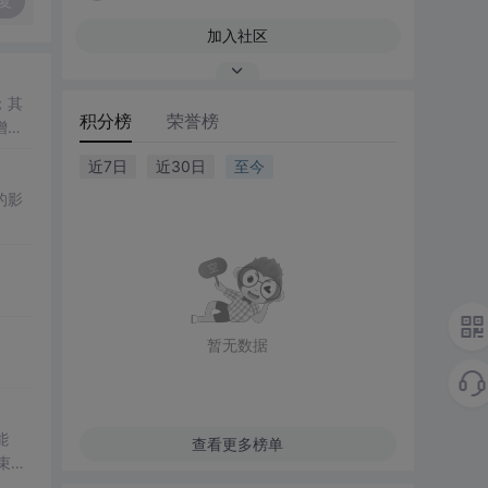
复
加入社区
；其
积分榜
荣誉榜
增加
仪院
近7日
近30日
至今
的影
暂无数据
能
查看更多榜单
束，
心价值