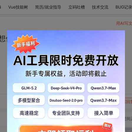
N
Vue技能树
简历/就业指导
立码吐槽
技术交流
BUG记
用AI写
想你
转发到动态
举报
写回
切换为时间