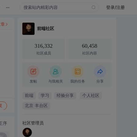
...
录
登录/注册
文章
前端社区
316,332
60,458
社区成员
社区内容
发帖
与我相关
我的任务
分享
前端
学习
经验分享
个人社区
复
北京·丰台区
社区管理员
正序