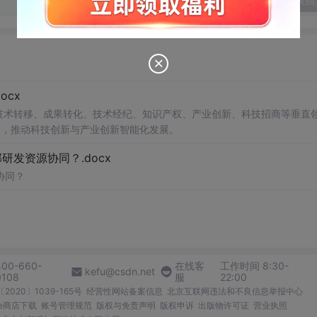
发表回
cx
在技术转移、成果转化、技术经纪、知识产权、产业创新、科技招商等垂直
案，推动科技创新与产业创新智能化发展。
发资源协同？.docx
协同？
400-660-
在线客
工作时间 8:30-
kefu@csdn.net
0108
服
22:00
2020〕1039-165号
经营性网站备案信息
北京互联网违法和不良信息举报中心
me商店下载
账号管理规范
版权与免责声明
版权申诉
出版物许可证
营业执照