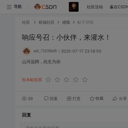
社区活动
赢在CSD
导航
社区
前端社区
感慨
帖子详情
响应号召：小伙伴，来灌水！
2025-07-17 23:18:50
m0_71039649
山河远阔，此生为你
给本帖投票
39
回复
打赏
分享
收藏
回复