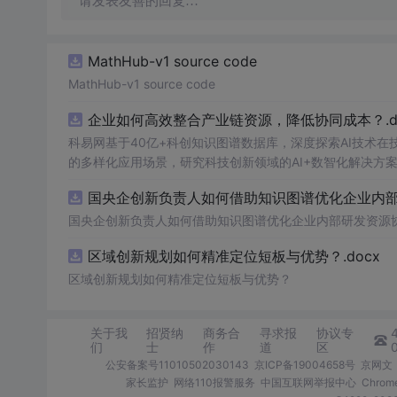
请发表友善的回复…
MathHub-v1 source code
MathHub-v1 source code
企业如何高效整合产业链资源，降低协同成本？.do
科易网基于40亿+科创知识图谱数据库，深度探索AI技术
的多样化应用场景，研究科技创新领域的AI+数智化解决方
国央企创新负责人如何借助知识图谱优化企业内部研
国央企创新负责人如何借助知识图谱优化企业内部研发资源
区域创新规划如何精准定位短板与优势？.docx
区域创新规划如何精准定位短板与优势？
关于我
招贤纳
商务合
寻求报
协议专
们
士
作
道
区
公安备案号11010502030143
京ICP备19004658号
京网文〔
家长监护
网络110报警服务
中国互联网举报中心
Chro