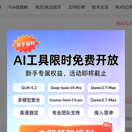
N
Vue技能树
简历/就业指导
立码吐槽
技术交流
BUG记
用AI写
转发到动态
举报
写回
切换为时间