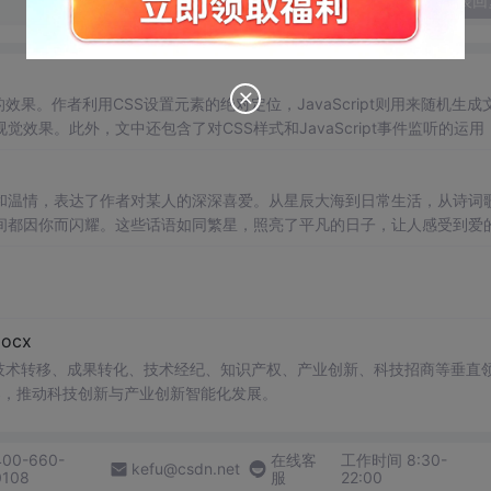
发表回
动的效果。作者利用CSS设置元素的绝对定位，JavaScript则用来随机生成
果。此外，文中还包含了对CSS样式和JavaScript事件监听的运用
和温情，表达了作者对某人的深深喜爱。从星辰大海到日常生活，从诗词
间都因你而闪耀。这些话语如同繁星，照亮了平凡的日子，让人感受到爱
cx
在技术转移、成果转化、技术经纪、知识产权、产业创新、科技招商等垂直
案，推动科技创新与产业创新智能化发展。
400-660-
在线客
工作时间 8:30-
kefu@csdn.net
0108
服
22:00