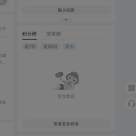
复
加入社区
文字
积分榜
荣誉榜
，增
近7日
近30日
至今
歌赋
的力
暂无数据
领域
查看更多榜单