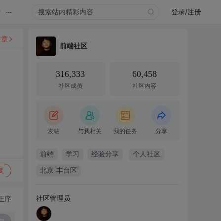
...
录
登录/注册
文章
前端社区
316,333
60,458
社区成员
社区内容
发帖
与我相关
我的任务
分享
前端
学习
经验分享
个人社区
复
北京·丰台区
社区管理员
正序