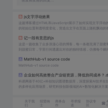
请发表友善的回复…
js文字浮动效果
这篇博客通过HTML和JavaScript展示了如何实现文字浮
的初始位置和透明度变化，营造出文字在页面上随机飘动的视觉效
加了互动性和趣味性。
记一段有意思的js
这是一篇收集了众多浪漫心语的博客，每一条都充满了甜蜜
到甜蜜日常，字里行间透露出对你的独特情感，仿佛每个瞬
量和美好。
MathHub-v1 source code
MathHub-v1 source code
企业如何高效整合产业链资源，降低协同成本？.do
科易网基于40亿+科创知识图谱数据库，深度探索AI技术
的多样化应用场景，研究科技创新领域的AI+数智化解决方
关于我
招贤纳
商务合
寻求报
协议专
们
士
作
道
区