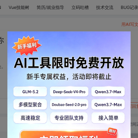
N
Vue技能树
简历/就业指导
立码吐槽
技术交流
BUG记
用AI写
你，害羞的躲进了云朵。
朵。
转发到动态
举报
写回
切换为时间