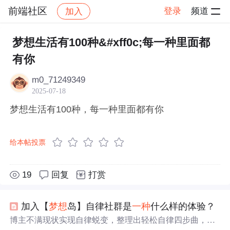
前端社区
登录
频道
加入
帖子详情
社区
前端社区
感慨
梦想生活有100种&#xff0c;每一种里面都
有你
m0_71249349
2025-07-18
梦想生活有100种，每一种里面都有你
给本帖投票
19
回复
打赏
加入【
梦想
岛】自律社群是
一
种
什么样的体验？
博主不满现状实现自律蜕变，整理出轻松自律四步曲，创