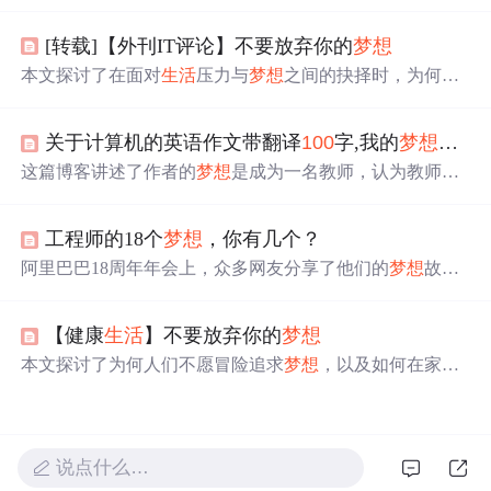
办【
梦想
岛】自律社群。分享了亮哥、大磊、宇哲三位成
员的反馈，他们借助自律四步曲和社群氛围，在目标实
[转载]【外刊IT评论】不要放弃你的
梦想
现、时间管理、心态等方面有显著提升。
本文探讨了在面对
生活
压力与
梦想
之间的抉择时，为何人
们不愿冒险追求自己的
梦想
。通过故事分享，作者强调了
热情、行动力和勇于尝试的重要性，鼓励人们不要让借口
关于计算机的英语作文带翻译
100
字,我的
梦想
英语
束缚自己，即使面对困难也要为
梦想
努力。
这篇博客讲述了作者的
梦想
是成为一名教师，认为教师是
塑造人类灵魂的工程师。作者尊重并热爱教师这个职业，
愿意付出而不求回报，致力于提升学生的知识和兴趣，丰
工程师的18个
梦想
，你有几个？
富他们的课外
生活
。同时，作者表达了对教育无私奉献的
理解，期望自己能成为传播希望的使者。
阿里巴巴18周年年会上，众多网友分享了他们的
梦想
故
事。从爱情到亲情，从事业到热爱，每个人的
梦想
都独一
无二。这些留言展现了人们对美好
生活
的向往及不懈追
【健康
生活
】不要放弃你的
梦想
求。
本文探讨了为何人们不愿冒险追求
梦想
，以及如何在家庭
与职业间找到平衡，鼓励人们勇于追逐内心的热情。
说点什么…