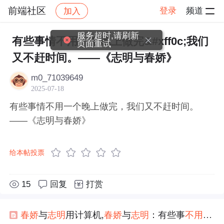
前端社区
登录
频道
加入
帖子详情
社区
前端社区
感慨
服务超时,请刷新
有些事情不用一个晚上做完&#xff0c;我们
页面重试
又不赶时间。——《志明与春娇》
m0_71039649
2025-07-18
有些事情不用一个晚上做完，我们又不赶时间。
——《志明与春娇》
给本帖投票
15
回复
打赏
春娇
与
志明
用计算机,
春娇
与
志明
：有些事
不用
一个