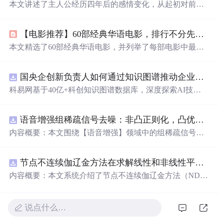
本文讲述了主人公经历四年后的感情变化，从起初对前任
电影中角色的共鸣，到现任对前任行为的不解，再到最终
的放手与重逢。故事揭示了爱情中的成长与告别，以及人
【电影推荐】60部经典华语电影，排行不分先后！
们如何在磨合中找到自我。
本文精选了60部经典华语电影，并列举了每部电影中最令
人难忘的片段，带你重温那些触动人心的瞬间。
国央企创新负责人如何通过知识图谱推动企业技术创新与外部资源高效对接？.docx
科易网基于40亿+科创知识图谱数据库，深度探索AI技术
在技术转移、成果转化、技术经纪、知识产权、产业创
新、科技招商等垂直领域的多样化应用场景，研究科技创
语音增强组稀疏信号去噪：非凸正则化，凸优化研究（Matlab代码实现）
新领域的AI+数智化解决方案，推动科技创新与产业创新
智能化发展。
内容概要：本文围绕【语音增强】领域中的组稀疏信号去
噪问题展开研究，提出了一种结合非凸正则化与凸优化理
论的去噪方法，旨在提升含噪语音信号的可懂度与质量。
节点不连续伽辽金方法在求解线性和非线性平流方程中的一维实现（Matlab代码实现）
文章系统阐述了组稀疏信号模型的构建机制，引入非凸正
则项以更精确地逼近理想稀疏性，克服传统凸正则化在稀
内容概要：本文系统介绍了节点不连续伽辽金方法（ND
疏表达上的局限性，并采用高效的凸优化算法保障模型求
G）在求解线性和非线性平流方程中的一维数值实现过
解的稳定性与收敛性。整个算法流程在Matlab平台上
完
整
程，并配套提供了
完
整的Matlab代码实现。该方法作为一
实现，涵盖语音信号预处理、稀疏系数求解、去噪重构等
种高精度、高分辨率的数值离散化技术，特别适用于对流
说点什么…
关键环节，并配套提供可复现的代码资源，便于研究人员
主导的偏微分方程求解，在处理间断解和保持数值稳定性