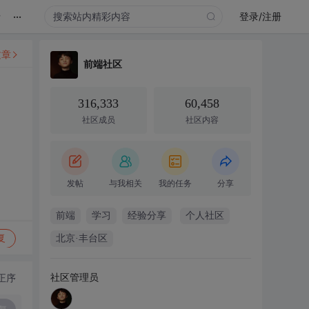
...
录
登录/注册
文章
前端社区
316,333
60,458
社区成员
社区内容
发帖
与我相关
我的任务
分享
前端
学习
经验分享
个人社区
复
北京·丰台区
社区管理员
正序