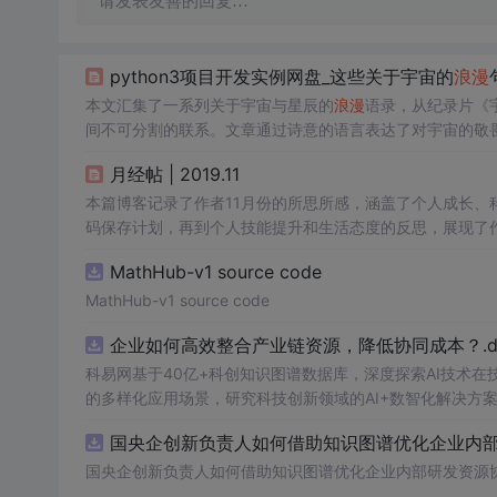
请发表友善的回复…
python3项目开发实例网盘_这些关于宇宙的
浪漫
本文汇集了一系列关于宇宙与星辰的
浪漫
语录，从纪录片《
间不可分割的联系。文章通过诗意的语言表达了对宇宙的敬
月经帖 | 2019.11
本篇博客记录了作者11月份的所思所感，涵盖了个人成长、科技
码保存计划，再到个人技能提升和生活态度的反思，展现了
MathHub-v1 source code
MathHub-v1 source code
企业如何高效整合产业链资源，降低协同成本？.do
科易网基于40亿+科创知识图谱数据库，深度探索AI技术
的多样化应用场景，研究科技创新领域的AI+数智化解决方
国央企创新负责人如何借助知识图谱优化企业内部研
国央企创新负责人如何借助知识图谱优化企业内部研发资源