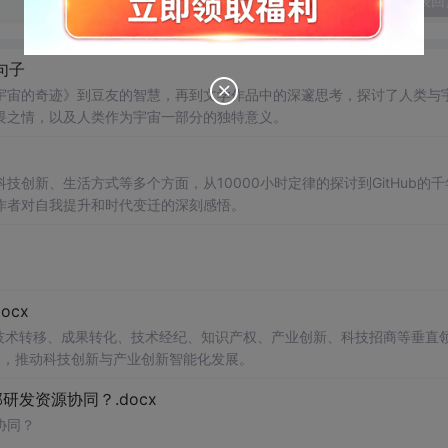
发表回
句子
宇宙的奇迹》到豆友的智慧，再到文学作品中的深邃思考，探讨了人类与
畏之情，以及人类作为宇宙一部分的独特意义。
创新、生活方式等多个方面，从10000小时定律的探讨到GitHub的千
作者对自我提升和时代变迁的深刻感悟。
cx
在技术转移、成果转化、技术经纪、知识产权、产业创新、科技招商等垂直
案，推动科技创新与产业创新智能化发展。
发资源协同？.docx
协同？