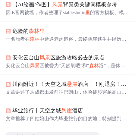
【AI绘画/作图】
风景
背景类关键词模板参考
因ds官网被墙，作者整理了stablestudio
里
的官方模板。模板
包含多种
风景
背景，如未来城市日落、神秘
森林
、巨龙栖
息
悬崖
等，还涉及不同风格，如风格化、梦幻、史诗等，
危险的
森林
里
为不知如何写AI绘画关键词的人提供参考。
一名旅者在
森林
中遭遇老虎追逐，最终跳崖逃生并经历了
一系列生死考验，从中领悟到生命的真谛。
安化云台山
风景
区旅游攻略必去的景点
安化云台山
风景
区被誉为“天然氧吧”和“
森林
浴”，是休闲
度假养生的好去处。景区由龙泉洞、好汉湾、玻璃栈道等
景点组成。龙泉洞内石钟乳、石柱、石笋奇形怪状；好汉
川西附近！！天空之城
悬崖
酒店！！刚退房！！太值了！！
湾讲述108条好汉故事，可体验旅行乐趣；玻璃栈道让人感
受惊险刺激。
文章讲述了从成都出发前往巴朗山，体验徒步穿越高山草
甸后入住川西天空之城
悬崖
酒店的体验。酒店拥有各种特
色房间，尤其是
悬崖
观景房，可一览川西美景。第二天游
毕业旅行丨天空之城
悬崖
酒店
览四姑娘山的双桥沟等景区，欣赏雪山与
森林
的交融景
色，并提供了游玩小贴士。,
文章推荐了四姑娘山作为毕业旅行的目的地，特别提到了
【天空之城
悬崖
酒店】，拥有无敌雪山景观和舒适的住宿
体验。文中分享了交通、住宿、景点和拍照建议，特别强